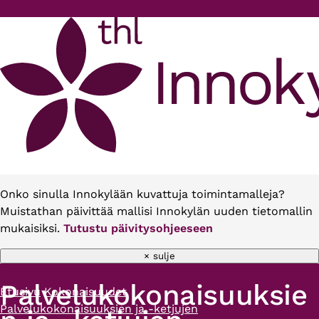
Hyppää pääsisältöön
Onko sinulla Innokylään kuvattuja toimintamalleja?
Muistathan päivittää mallisi Innokylän uuden tietomallin
mukaisiksi.
Tutustu päivitysohjeeseen
× sulje
Palvelukokonaisuuksie
Etusivu
Kokonaisuudet
Murupolku
Palvelukokonaisuuksien ja -ketjujen