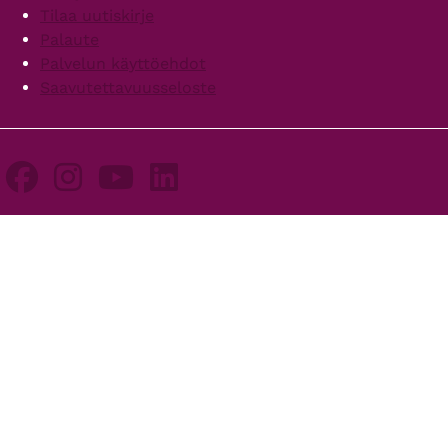
Tilaa uutiskirje
Palaute
Palvelun käyttöehdot
Saavutettavuusseloste