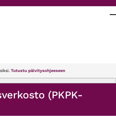
Val
siksi.
Tutustu päivitysohjeeseen
isverkosto (PKPK-