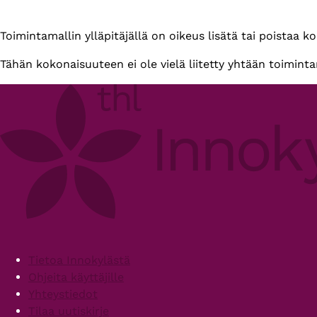
Primary
Toimintamallin ylläpitäjällä on oikeus lisätä tai poistaa k
tabs
Tähän kokonaisuuteen ei ole vielä liitetty yhtään toiminta
Footer
Tietoa Innokylästä
Ohjeita käyttäjille
Yhteystiedot
Tilaa uutiskirje