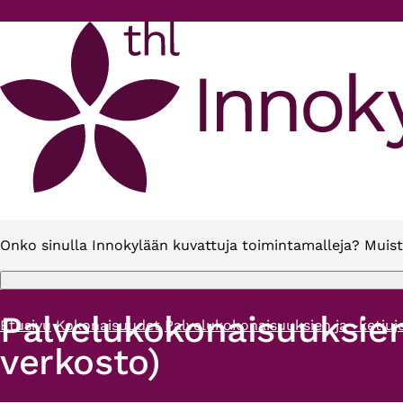
Hyppää pääsisältöön
Onko sinulla Innokylään kuvattuja toimintamalleja? Muist
Palvelukokonaisuuksien
Etusivu
Kokonaisuudet
Palvelukokonaisuuksien ja -ketju
Murupolku
verkosto)