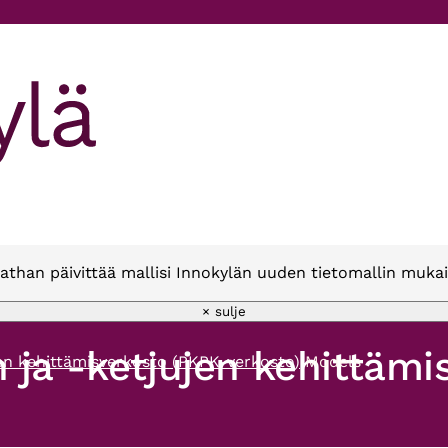
athan päivittää mallisi Innokylän uuden tietomallin mukai
× sulje
 ja -ketjujen kehittäm
jen kehittämisverkosto (PKPK-verkosto)
Models