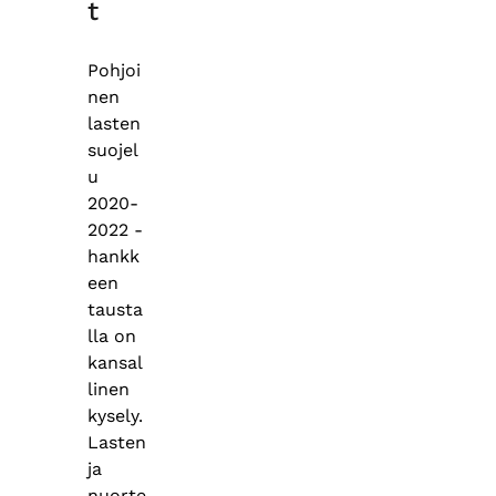
t
Pohjoi
nen
lasten
suojel
u
2020-
2022 -
hankk
een
tausta
lla on
kansal
linen
kysely.
Lasten
ja
nuorte