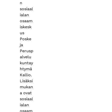
n
sosiaal
ialan
osaam
iskesk
us
Poske
ja
Perusp
alvelu
kuntay
htymä
Kallio.
Lisäksi
mukan
a ovat
sosiaal
ialan
osaam