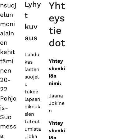
Yht
Lyhy
nsuoj
tabs
elun
t
eys
moni
kuv
tie
alain
aus
dot
en
kehit
Laadu
tämi
Yhtey
kas
shenki
lasten
nen
lön
suojel
20-
nimi:
u
22
tukee
Jaana
Pohjo
lapsen
Jokine
oikeuk
is-
n
sien
Suo
toteut
Yhtey
mess
umista
shenki
a
, joka
lön