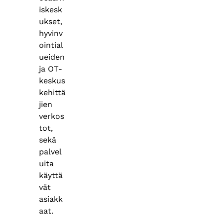
iskesk
ukset,
hyvinv
ointial
ueiden
ja OT-
keskus
kehittä
jien
verkos
tot,
sekä
palvel
uita
käyttä
vät
asiakk
aat.