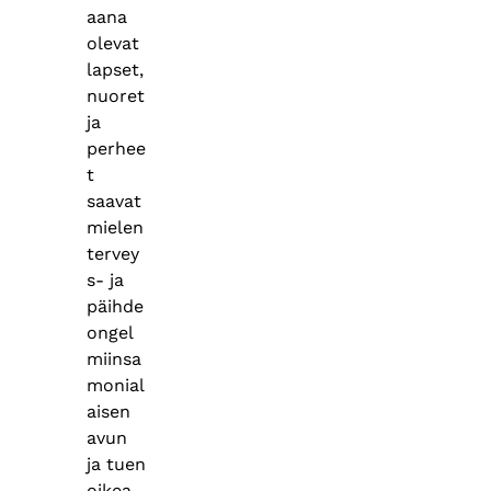
aana
olevat
lapset,
nuoret
ja
perhee
t
saavat
mielen
tervey
s- ja
päihde
ongel
miinsa
monial
aisen
avun
ja tuen
oikea-