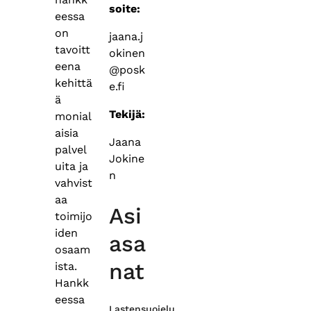
soite:
eessa
on
jaana.j
tavoitt
okinen
eena
@posk
kehittä
e.fi
ä
Tekijä:
monial
aisia
Jaana
palvel
Jokine
uita ja
n
vahvist
aa
Asi
toimijo
iden
asa
osaam
nat
ista.
Hankk
eessa
Lastensuojelu