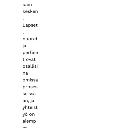
iden
kesken
.
Lapset
,
nuoret
ja
perhee
t ovat
osallisi
na
omissa
proses
seissa
an, ja
yhteist
yö on
aiemp
aa