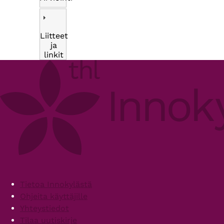
Liitteet
ja
linkit
Footer
Tietoa Innokylästä
Ohjeita käyttäjille
Yhteystiedot
Tilaa uutiskirje