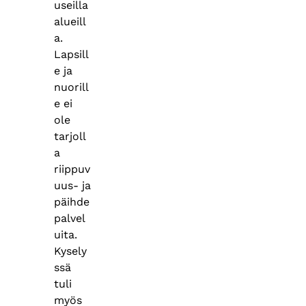
useilla
alueill
a.
Lapsill
e ja
nuorill
e ei
ole
tarjoll
a
riippuv
uus- ja
päihde
palvel
uita.
Kysely
ssä
tuli
myös