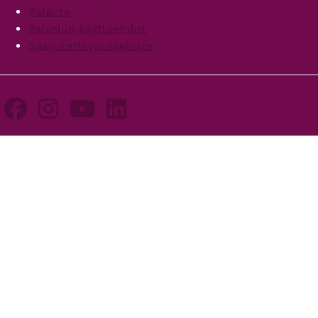
Palaute
Palvelun käyttöehdot
Saavutettavuusseloste