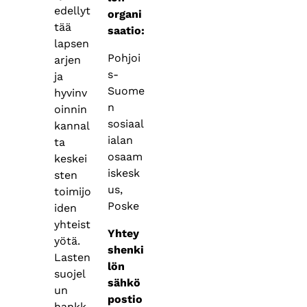
edellyt
organi
tää
saatio:
lapsen
Pohjoi
arjen
s-
ja
Suome
hyvinv
n
oinnin
sosiaal
kannal
ialan
ta
osaam
keskei
iskesk
sten
us,
toimijo
Poske
iden
yhteist
Yhtey
yötä.
shenki
Lasten
lön
suojel
sähkö
un
postio
hankk