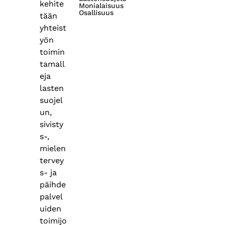
kehite
Monialaisuus
Osallisuus
tään
yhteist
yön
toimin
tamall
eja
lasten
suojel
un,
sivisty
s-,
mielen
tervey
s- ja
päihde
palvel
uiden
toimijo