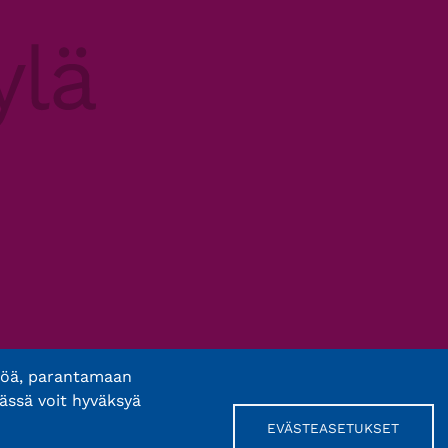
töä, parantamaan
ässä voit hyväksyä
EVÄSTEASETUKSET