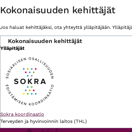
Primary
Kokonaisuuden kehittäjät
tabs
Jos haluat kehittäjäksi, ota yhteyttä ylläpitäjään. Ylläpitäjä 
Kokonaisuuden kehittäjät
Ylläpitäjät
Sokra koordinaatio
Terveyden ja hyvinvoinnin laitos (THL)