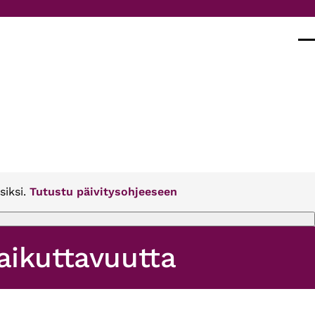
Val
siksi.
Tutustu päivitysohjeeseen
aikuttavuutta