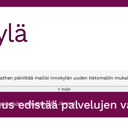
athan päivittää mallisi Innokylän uuden tietomallin mukai
× sulje
us edistää palvelujen v
 palvelujen vaikuttavuutta
Jäsenet