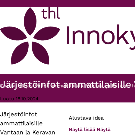
Hyppää pääsisältöön
Järjestöinfot ammattilaisille 
Etusivu
Järjestöinfot ammattilaisille Vantaan ja Keravan hy
Murupolku
Luotu 18.10.2024
Järjestöinfot
Primary
Alustava idea
ammattilaisille
tabs
Näytä lisää
Näytä
Vantaan ja Keravan