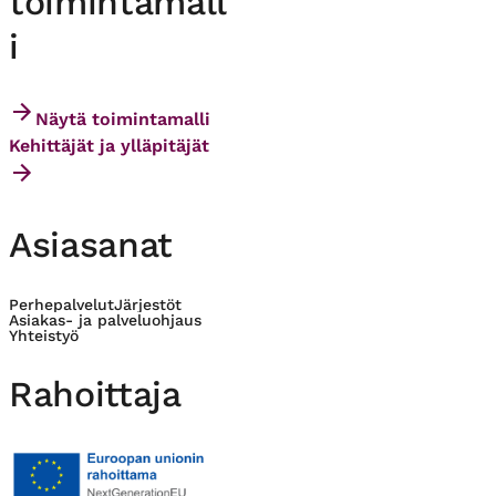
toimintamall
i
Näytä toimintamalli
Kehittäjät ja ylläpitäjät
Asiasanat
Perhepalvelut
Järjestöt
Asiakas- ja palveluohjaus
Yhteistyö
Rahoittaja