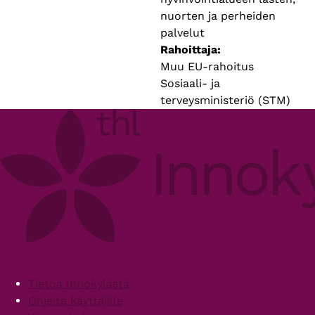
nuorten ja perheiden
palvelut
Rahoittaja
Muu EU-rahoitus
Sosiaali- ja
terveysministeriö (STM)
Footer
Tietoa Innokylästä
Ohjeita käyttäjille