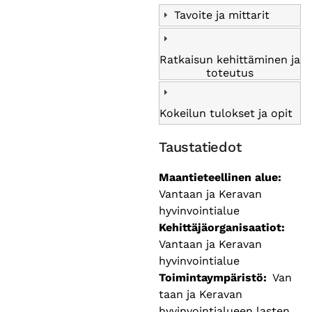
Tavoite ja mittarit
Ratkaisun kehittäminen ja
toteutus
Kokeilun tulokset ja opit
Taustatiedot
Maantieteellinen alue
Vantaan ja Keravan
hyvinvointialue
Kehittäjäorganisaatiot
Vantaan ja Keravan
hyvinvointialue
Toimintaympäristö
Van
taan ja Keravan
hyvinvointialueen lasten,