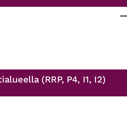
Val
alueella (RRP, P4, I1, I2)