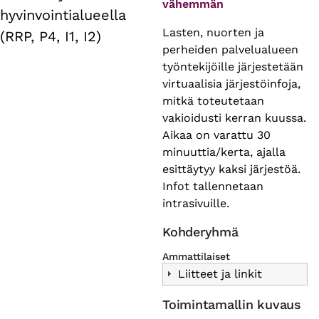
vähemmän
hyvinvointialueella
Lasten, nuorten ja
(RRP, P4, I1, I2)
perheiden palvelualueen
työntekijöille järjestetään
virtuaalisia järjestöinfoja,
mitkä toteutetaan
vakioidusti kerran kuussa.
Aikaa on varattu 30
minuuttia/kerta, ajalla
esittäytyy kaksi järjestöä.
Infot tallennetaan
intrasivuille.
Kohderyhmä
Ammattilaiset
Liitteet ja linkit
Toimintamallin kuvaus