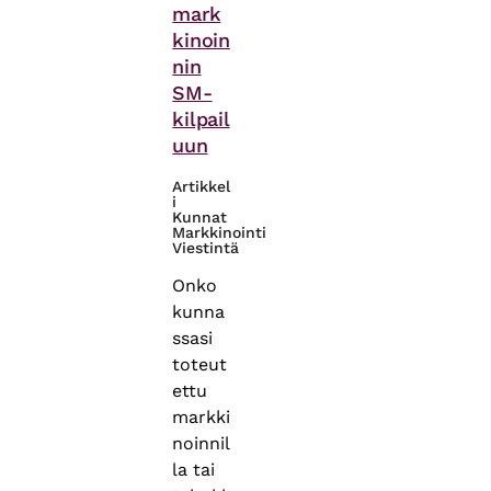
mark
kinoin
nin
SM-
kilpail
uun
Artikkel
i
Kunnat
Markkinointi
Viestintä
Onko
kunna
ssasi
toteut
ettu
markki
noinnil
la tai