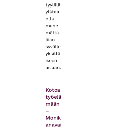
tyylillä
ylätas
olla
mene
mättä
liian
syvälle
yksittä
iseen
asiaan.
Asiasanat
Kotoa
työelä
mään
–
Monik
anavai