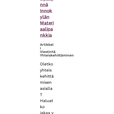
nnä
Innok
ylän
Materi
aalipa
nkkia
Artikkel
i
Viestintä
Yhteiskehittäminen
Oletko
yhteis
kehittä
misen
asialla
?
Haluat
ko
jakaa y