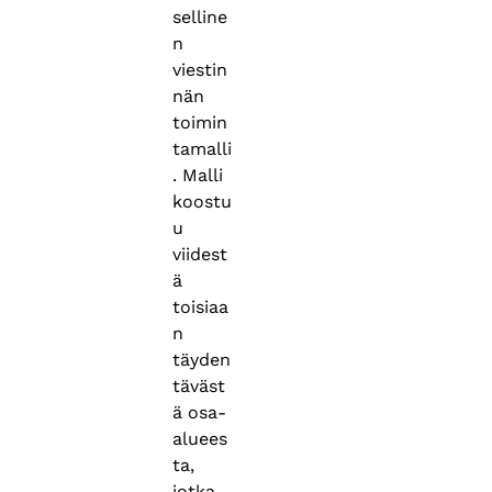
selline
n
viestin
nän
toimin
tamalli
. Malli
koostu
u
viidest
ä
toisiaa
n
täyden
täväst
ä osa-
aluees
ta,
jotka