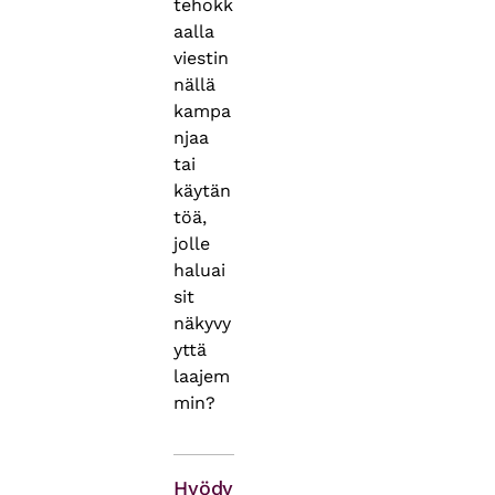
tehokk
aalla
viestin
nällä
kampa
njaa
tai
käytän
töä,
jolle
haluai
sit
näkyvy
yttä
laajem
min?
Themes
Hyödy