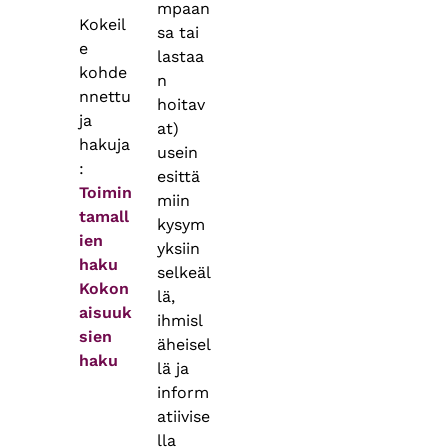
mpaan
Kokeil
sa tai
e
lastaa
kohde
n
nnettu
hoitav
ja
at)
hakuja
usein
:
esittä
Toimin
miin
tamall
kysym
ien
yksiin
haku
selkeäl
Kokon
lä,
aisuuk
ihmisl
sien
äheisel
haku
lä ja
inform
atiivise
lla