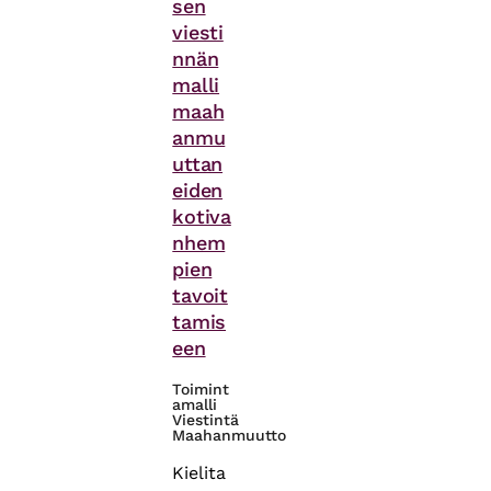
sen
viesti
nnän
malli
maah
anmu
uttan
eiden
kotiva
nhem
pien
tavoit
tamis
een
Toimint
amalli
Viestintä
Maahanmuutto
Kielita