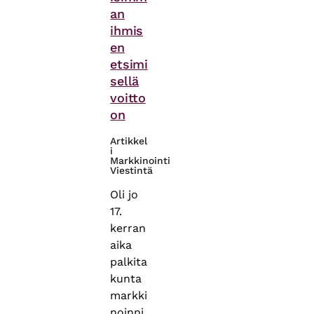
an
ihmis
en
etsimi
sellä
voitto
on
Artikkel
i
Markkinointi
Viestintä
Oli jo
17.
kerran
aika
palkita
kunta
markki
noinni