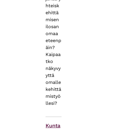
hteisk
ehittä
misen
ilosan
omaa
eteenp
äin?
Kaipaa
tko
näkyvy
yttä
omalle
kehittä
mistyö
llesi?
Themes
Kunta