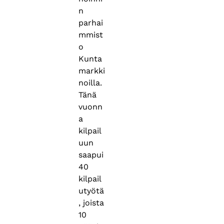
n
parhai
mmist
o
Kunta
markki
noilla.
Tänä
vuonn
a
kilpail
uun
saapui
40
kilpail
utyötä
, joista
10