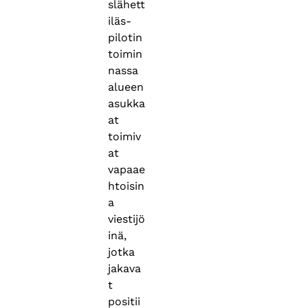
slähett
iläs-
pilotin
toimin
nassa
alueen
asukka
at
toimiv
at
vapaae
htoisin
a
viestijö
inä,
jotka
jakava
t
positii