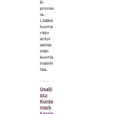
ki
pronss
ia.
Lisäksi
tuoma
risto
antoi
seitse
män
kunnia
mainin
taa.
Themes
Osalli
stu
Kunta
mark
kinoin