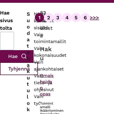
Hae
82
S
Näytä
1
2
3
4
5
6
>
>>
Sivutus
u
sivus
hakut
kaikki
Sivu
Sivu
Sivu
Sivu
Sivu
Sivu
o
sisältö
tolta
ulost
d
Vain
a
a
toimintamallit
t
Vain
Hak
a
kokonaisuudet
u
h
Vain
a
ajankohtaiset
k
Asiasanat
Omais
Vain
u
hoido
tieto- ja
t
n
ohjesivut
u
opas
l
Vain
o
työkalut
Toimint
amalli
k
Ikääntyminen