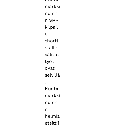
markki
noinni
n SM-
kilpail
u
shortli
stalle
valitut
työt
ovat
selvillä
.
Kunta
markki
noinni
n
helmiä
etsittii