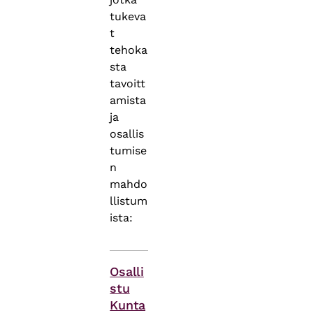
tukeva
t
tehoka
sta
tavoitt
amista
ja
osallis
tumise
n
mahdo
llistum
ista:
Themes
Osalli
stu
Kunta