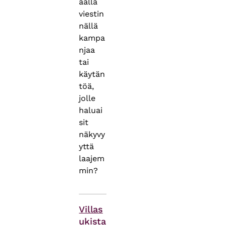
aalla
viestin
nällä
kampa
njaa
tai
käytän
töä,
jolle
haluai
sit
näkyvy
yttä
laajem
min?
Themes
Villas
ukista