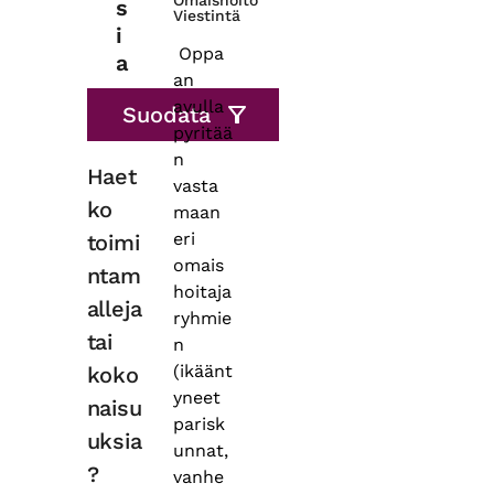
Omaishoito
s
Viestintä
i
Oppa
a
an
avulla
pyritää
n
Haet
vasta
ko
maan
eri
toimi
omais
ntam
hoitaja
alleja
ryhmie
tai
n
(ikäänt
koko
yneet
naisu
parisk
uksia
unnat,
?
vanhe