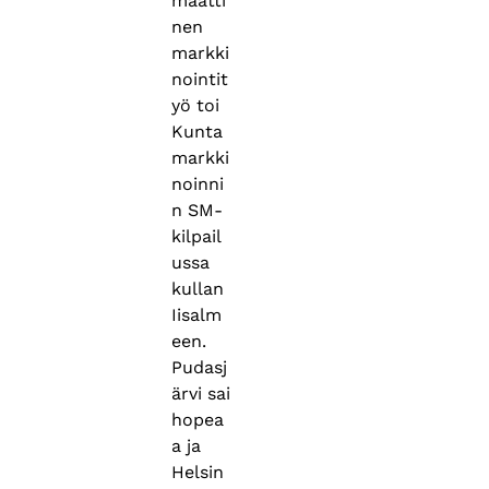
maatti
nen
markki
nointit
yö toi
Kunta
markki
noinni
n SM-
kilpail
ussa
kullan
Iisalm
een.
Pudasj
ärvi sai
hopea
a ja
Helsin