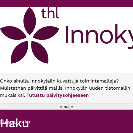
Hyppää pääsisältöön
Onko sinulla Innokylään kuvattuja toimintamalleja?
Muistathan päivittää mallisi Innokylän uuden tietomallin
mukaisiksi.
Tutustu päivitysohjeeseen
× sulje
Haku
Etusivu
Haku
Murupolku