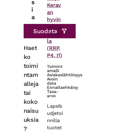
s
Kerav
i
an
a
hyvin
vointi
alueel
la
Haet
(RRP,
P4, I1)
ko
toimi
Toimint
amalli
ntam
Asiakaslähtöisyys
Avoin
alleja
data
Ennaltaehkäisy
tai
Tasa-
arvo
koko
Lapsib
naisu
udjetoi
uksia
nnilla
tuotet
?