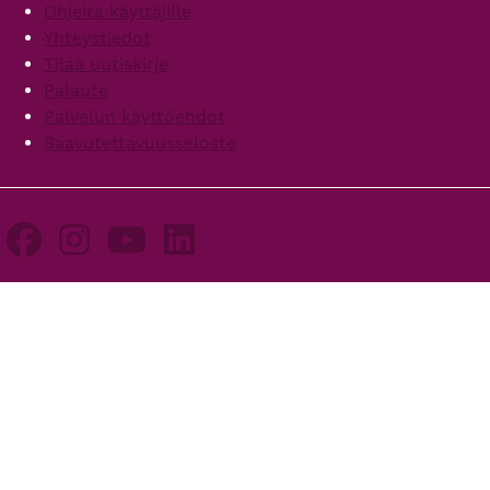
Ohjeita käyttäjille
Yhteystiedot
Tilaa uutiskirje
Palaute
Palvelun käyttöehdot
Saavutettavuusseloste