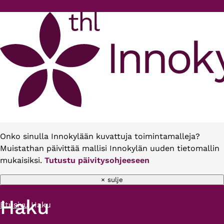
Hyppää pääsisältöön
Onko sinulla Innokylään kuvattuja toimintamalleja?
Muistathan päivittää mallisi Innokylän uuden tietomallin
mukaisiksi.
Tutustu päivitysohjeeseen
× sulje
Haku
Etusivu
Haku
Murupolku