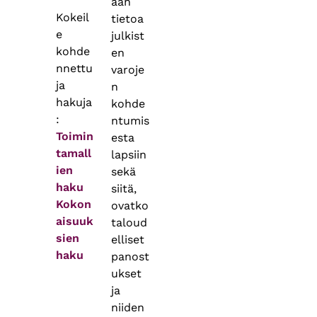
aan
Kokeil
tietoa
e
julkist
kohde
en
nnettu
varoje
ja
n
hakuja
kohde
:
ntumis
Toimin
esta
tamall
lapsiin
ien
sekä
haku
siitä,
Kokon
ovatko
aisuuk
taloud
sien
elliset
haku
panost
ukset
ja
niiden