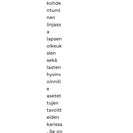
kohde
ntumi
nen
linjass
a
lapsen
oikeuk
sien
sekä
lasten
hyvinv
oinnill
e
asetet
tujen
tavoitt
eiden
kanssa
. Se on