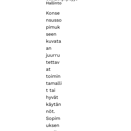
Hallinto
Konse
nsusso
pimuk
seen
kuvata
an
juurru
tettav
at
toimin
tamalli
t tai
hyvät
käytän
nöt.
Sopim
uksen