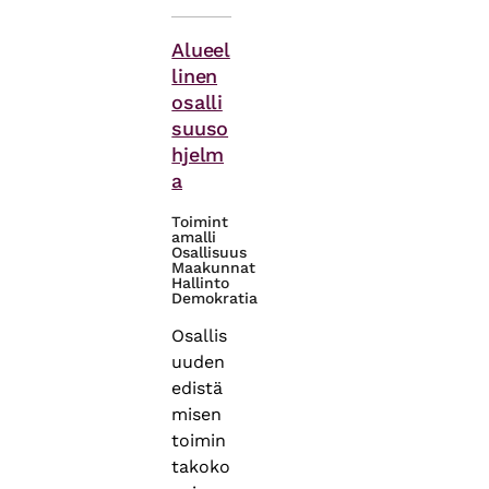
Asiasanat
Alueel
linen
osalli
suuso
hjelm
a
Toimint
amalli
Osallisuus
Maakunnat
Hallinto
Demokratia
Osallis
uuden
edistä
misen
toimin
takoko