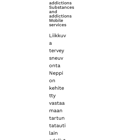
addictions
Substances
and
addictions
Mobile
services
Liikkuv
a
tervey
sneuv
onta
Neppi
on
kehite
tty
vastaa
maan
tartun
tatauti
lain