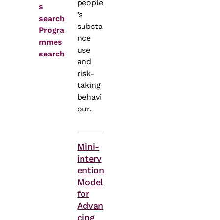
people
s
’s
search
substa
Progra
nce
mmes
use
search
and
risk-
taking
behavi
our.
Themes
Mini-
interv
ention
Model
for
Advan
cing