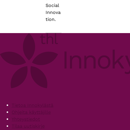
Social
Innova
tion.
Footer
Tietoa Innokylästä
Ohjeita käyttäjille
Yhteystiedot
Tilaa uutiskirje