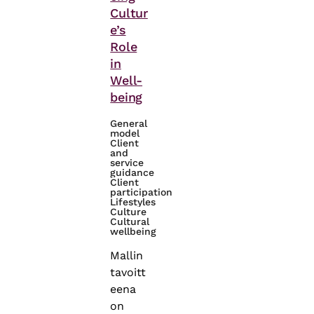
Cultur
e’s
Role
in
Well-
being
General
model
Client
and
service
guidance
Client
participation
Lifestyles
Culture
Cultural
wellbeing
Mallin
tavoitt
eena
on