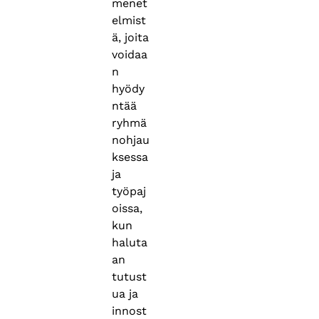
menet
elmist
ä, joita
voidaa
n
hyödy
ntää
ryhmä
nohjau
ksessa
ja
työpaj
oissa,
kun
haluta
an
tutust
ua ja
innost