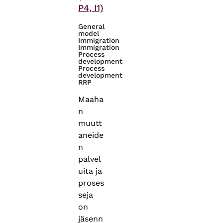
P4, I1)
General
model
Immigration
Immigration
Process
development
Process
development
RRP
Maaha
n
muutt
aneide
n
palvel
uita ja
proses
seja
on
jäsenn