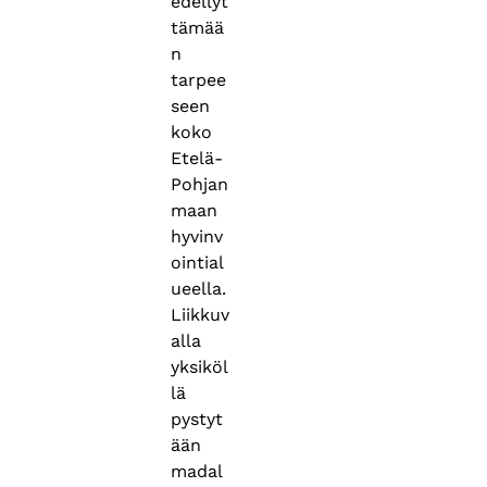
edellyt
tämää
n
tarpee
seen
koko
Etelä-
Pohjan
maan
hyvinv
ointial
ueella.
Liikkuv
alla
yksiköl
lä
pystyt
ään
madal