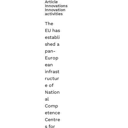
Article
Innovations
Innovation
activities
The
EU has
establi
shed a
pan-
Europ
ean
infrast
ructur
e of
Nation
al
Comp
etence
Centre
s for