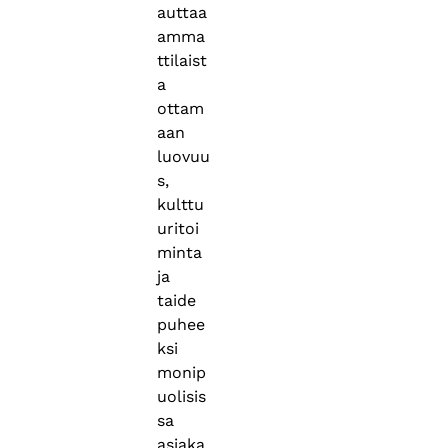
auttaa
amma
ttilaist
a
ottam
aan
luovuu
s,
kulttu
uritoi
minta
ja
taide
puhee
ksi
monip
uolisis
sa
asiaka