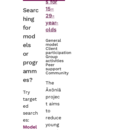
s for
15–
Searc
29-
hing
year-
for
olds
mod
General
els
model
Client
or
participation
Group
activities
progr
Peer
support
amm
Community
es?
The
Äxöniä
Try
projec
target
t aims
ed
to
search
reduce
es:
young
Model