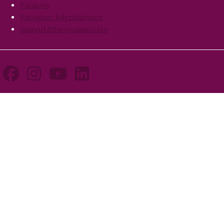
Palaute
Palvelun käyttöehdot
Saavutettavuusseloste