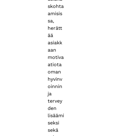
skohta
amisis
sa,
herätt
ää
asiakk
aan
motiva
atiota
oman
hyvinv
oinnin
ja
tervey
den
lisäämi
seksi
sekä