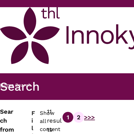
Skip to main content
Search
Home
Search
Breadcrumb
Sear
11
F
Show
1
2
>
>>
Pagination
i
ch
resul
all
Page
Page
l
content
from
ts