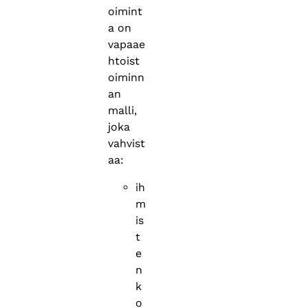
oimint
a on
vapaae
htoist
oiminn
an
malli,
joka
vahvist
aa:
ih
m
is
t
e
n
k
o