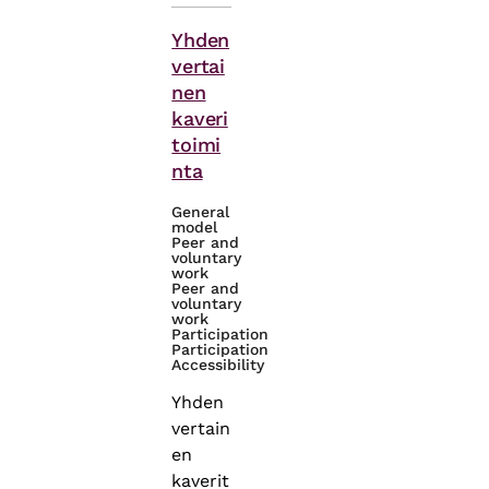
Themes
Yhden
vertai
nen
kaveri
toimi
nta
General
model
Peer and
voluntary
work
Peer and
voluntary
work
Participation
Participation
Accessibility
Yhden
vertain
en
kaverit