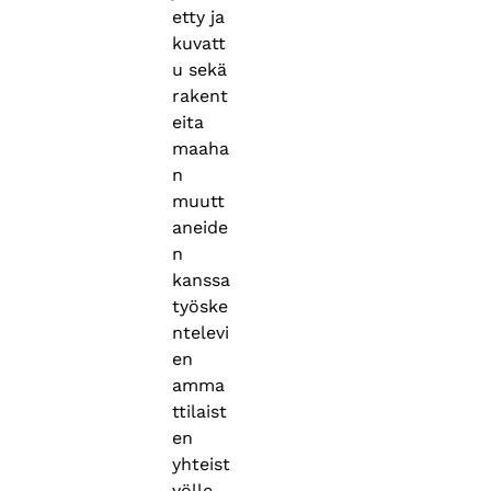
etty ja
kuvatt
u sekä
rakent
eita
maaha
n
muutt
aneide
n
kanssa
työske
ntelevi
en
amma
ttilaist
en
yhteist
yölle