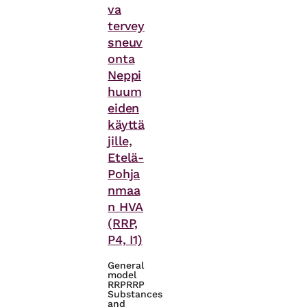
va
tervey
sneuv
onta
Neppi
huum
eiden
käyttä
jille,
Etelä-
Pohja
nmaa
n HVA
(RRP,
P4, I1)
General
model
RRP
RRP
Substances
and