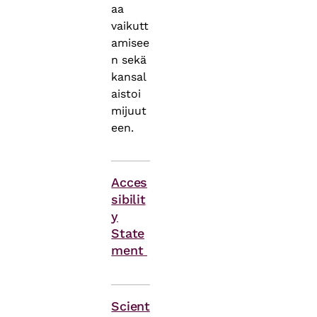
aa
vaikutt
amisee
n sekä
kansal
aistoi
mijuut
een.
Acces
sibilit
y
State
ment
Themes
Scient