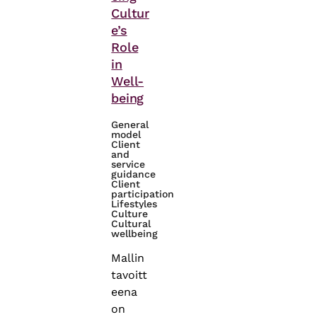
Cultur
e’s
Role
in
Well-
being
General
model
Client
and
service
guidance
Client
participation
Lifestyles
Culture
Cultural
wellbeing
Mallin
tavoitt
eena
on