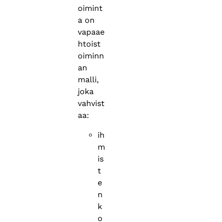
oimint
a on
vapaae
htoist
oiminn
an
malli,
joka
vahvist
aa:
ih
m
is
t
e
n
k
o