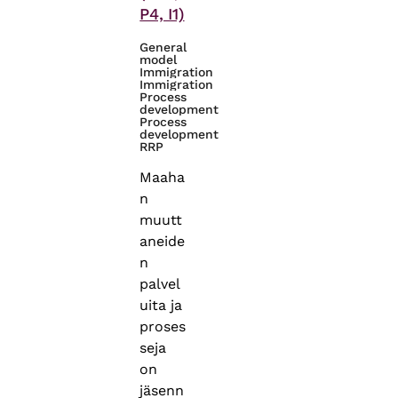
P4, I1)
General
model
Immigration
Immigration
Process
development
Process
development
RRP
Maaha
n
muutt
aneide
n
palvel
uita ja
proses
seja
on
jäsenn