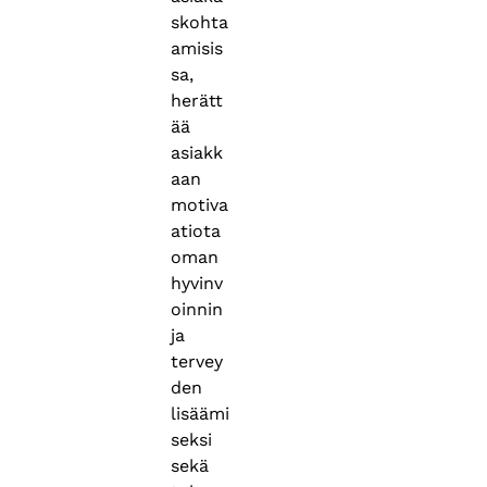
skohta
amisis
sa,
herätt
ää
asiakk
aan
motiva
atiota
oman
hyvinv
oinnin
ja
tervey
den
lisäämi
seksi
sekä