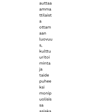
auttaa
amma
ttilaist
a
ottam
aan
luovuu
s,
kulttu
uritoi
minta
ja
taide
puhee
ksi
monip
uolisis
sa
asiaka