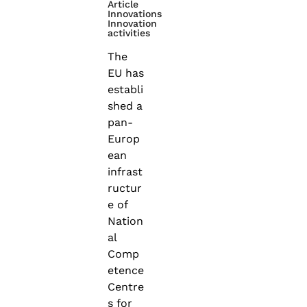
Article
Innovations
Innovation
activities
The
EU has
establi
shed a
pan-
Europ
ean
infrast
ructur
e of
Nation
al
Comp
etence
Centre
s for