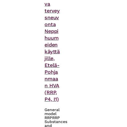
va
tervey
sneuv
onta
Neppi
huum
eiden
käyttä
jille,
Etelä-
Pohja
nmaa
n HVA
(RRP,
P4, I1)
General
model
RRP
RRP
Substances
and