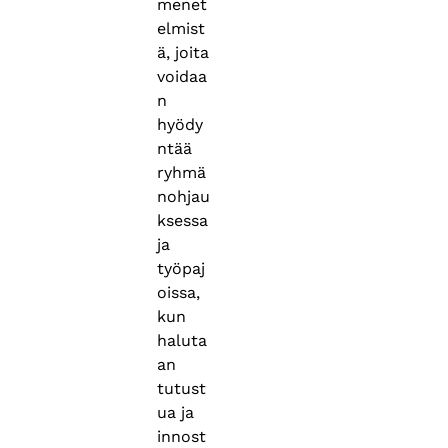
menet
elmist
ä, joita
voidaa
n
hyödy
ntää
ryhmä
nohjau
ksessa
ja
työpaj
oissa,
kun
haluta
an
tutust
ua ja
innost