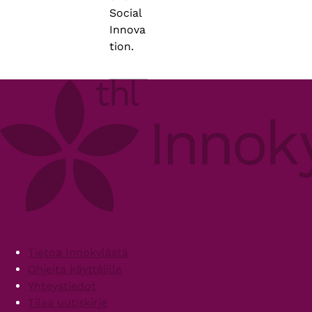
Social
Innova
tion.
Footer
Tietoa Innokylästä
Ohjeita käyttäjille
Yhteystiedot
Tilaa uutiskirje