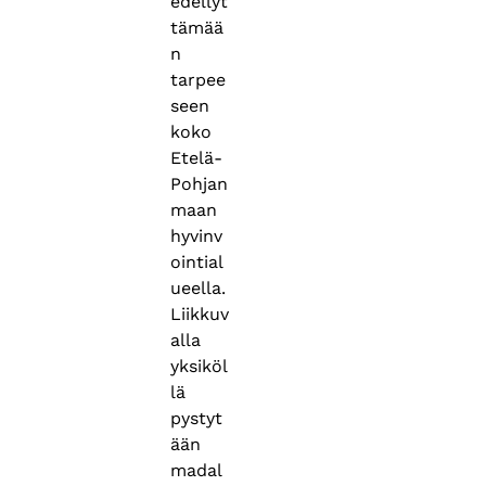
edellyt
tämää
n
tarpee
seen
koko
Etelä-
Pohjan
maan
hyvinv
ointial
ueella.
Liikkuv
alla
yksiköl
lä
pystyt
ään
madal