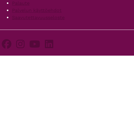
Palaute
Palvelun käyttöehdot
Saavutettavuusseloste