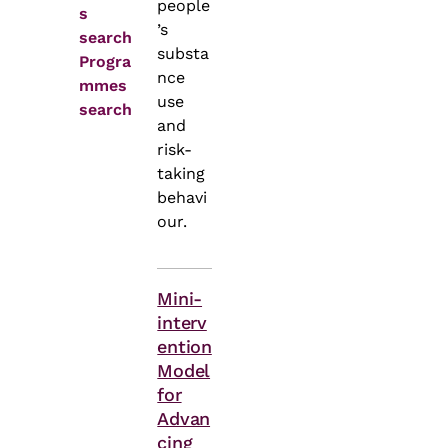
people
s
’s
search
substa
Progra
nce
mmes
use
search
and
risk-
taking
behavi
our.
Themes
Mini-
interv
ention
Model
for
Advan
cing