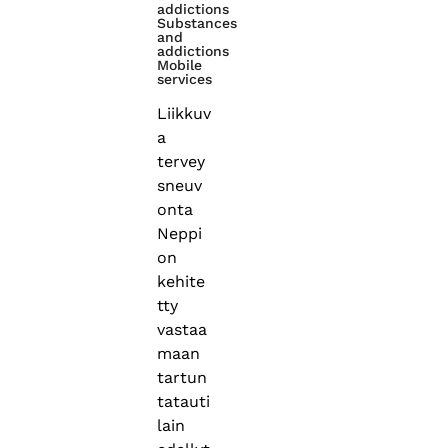
addictions
Substances
and
addictions
Mobile
services
Liikkuv
a
tervey
sneuv
onta
Neppi
on
kehite
tty
vastaa
maan
tartun
tatauti
lain