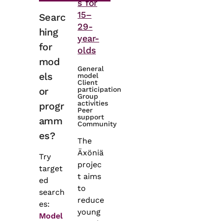
s for
15–
Searc
29-
hing
year-
for
olds
mod
General
els
model
Client
or
participation
Group
activities
progr
Peer
support
amm
Community
es?
The
Äxöniä
Try
projec
target
t aims
ed
to
search
reduce
es:
young
Model