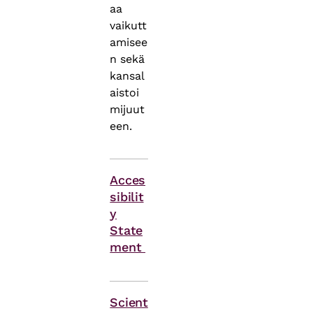
aa
vaikutt
amisee
n sekä
kansal
aistoi
mijuut
een.
Acces
sibilit
y
State
ment
Themes
Scient