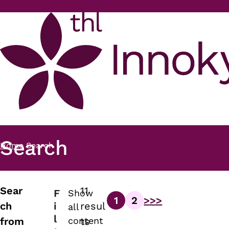
Skip to main content
Search
Home
Search
Breadcrumb
Sear
11
F
Show
1
2
>
>>
Pagination
i
ch
resul
all
Page
Page
l
content
from
ts