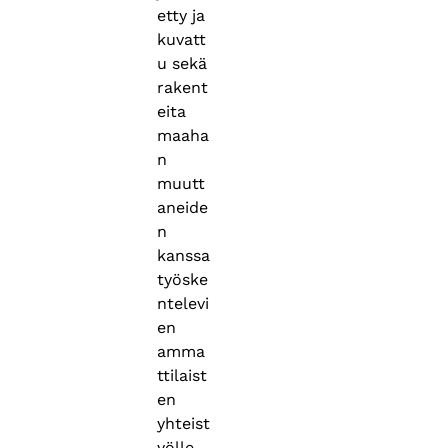
etty ja
kuvatt
u sekä
rakent
eita
maaha
n
muutt
aneide
n
kanssa
työske
ntelevi
en
amma
ttilaist
en
yhteist
yölle