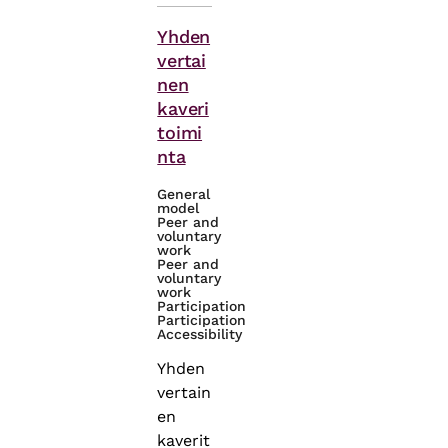
Themes
Yhden
vertai
nen
kaveri
toimi
nta
General
model
Peer and
voluntary
work
Peer and
voluntary
work
Participation
Participation
Accessibility
Yhden
vertain
en
kaverit