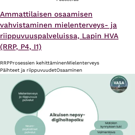
Ammattilaisen osaamisen
vahvistaminen mielenterveys- ja
riippuvuuspalveluissa, Lapin HVA
(RRP, P4, I1)
RRP
Prosessien kehittäminen
Mielenterveys
Päihteet ja riippuvuudet
Osaaminen