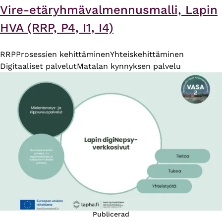
Vire-etäryhmävalmennusmalli, Lapin
HVA (RRP, P4, I1, I4)
RRP
Prosessien kehittäminen
Yhteiskehittäminen
Digitaaliset palvelut
Matalan kynnyksen palvelu
Publicerad