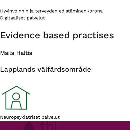
Hyvinvoinnin ja terveyden edistäminen
Korona
Digitaaliset palvelut
Evidence based practises
Maila Haltia
Organisation
Lapplands välfärdsområde
Introduction
Neuropsykiatriset palvelut