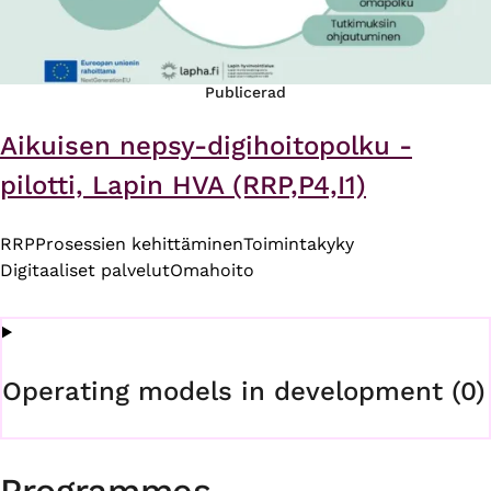
Publicerad
Aikuisen nepsy-digihoitopolku -
pilotti, Lapin HVA (RRP,P4,I1)
RRP
Prosessien kehittäminen
Toimintakyky
Digitaaliset palvelut
Omahoito
Operating models in development (0)
Programmes