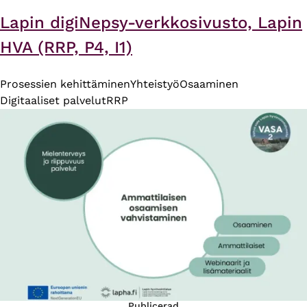
Lapin digiNepsy-verkkosivusto, Lapin
HVA (RRP, P4, I1)
Prosessien kehittäminen
Yhteistyö
Osaaminen
Digitaaliset palvelut
RRP
Publicerad