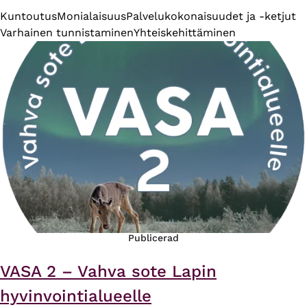
Kuntoutus
Monialaisuus
Palvelukokonaisuudet ja -ketjut
Varhainen tunnistaminen
Yhteiskehittäminen
Publicerad
VASA 2 – Vahva sote Lapin
hyvinvointialueelle