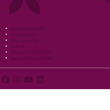
Footer
Ohjeita käyttäjille
Yhteystiedot
Tilaa uutiskirje
Palaute
Palvelun käyttöehdot
Saavutettavuusseloste