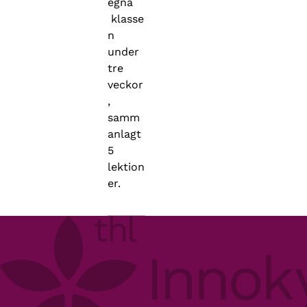
egna
klasse
n
under
tre
veckor
,
samm
anlagt
5
lektion
er.