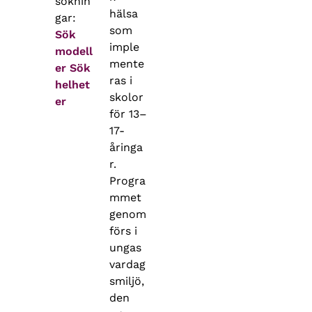
söknin
hälsa
gar:
som
Sök
imple
modell
mente
er
Sök
ras i
helhet
skolor
er
för 13–
17-
åringa
r.
Progra
mmet
genom
förs i
ungas
vardag
smiljö,
den