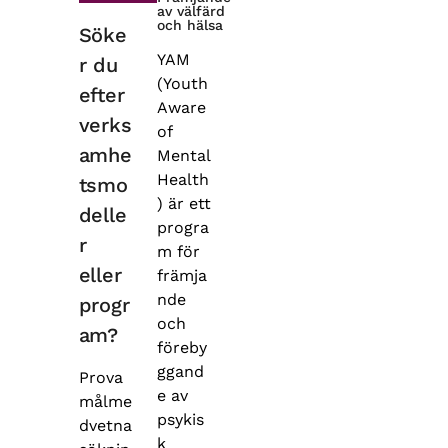
av välfärd
och hälsa
Söke
YAM
r du
(Youth
efter
Aware
verks
of
amhe
Mental
Health
tsmo
) är ett
delle
progra
r
m för
eller
främja
nde
progr
och
am?
föreby
ggand
Prova
e av
målme
psykis
dvetna
k