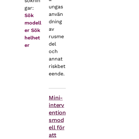
söknin
ungas
gar:
använ
Sök
dning
modell
av
er
Sök
rusme
helhet
del
er
och
annat
riskbet
eende.
Teman
Mini-
interv
ention
smod
ell för
att