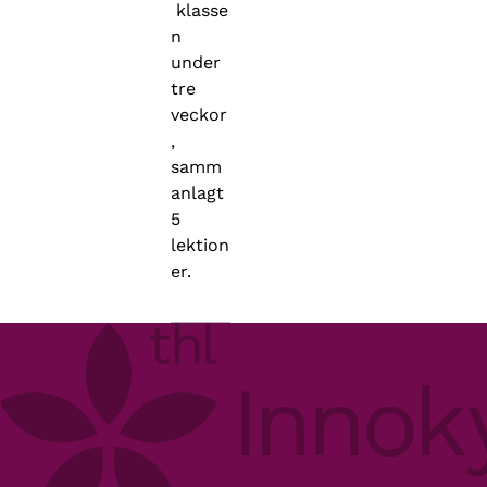
klasse
n
under
tre
veckor
,
samm
anlagt
5
lektion
er.