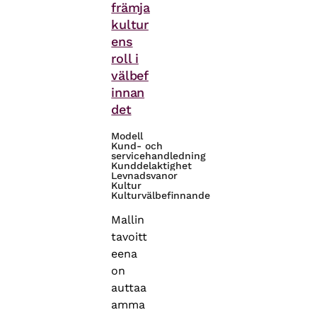
främja
kultur
ens
roll i
välbef
innan
det
Modell
Kund- och
servicehandledning
Kunddelaktighet
Levnadsvanor
Kultur
Kulturvälbefinnande
Mallin
tavoitt
eena
on
auttaa
amma