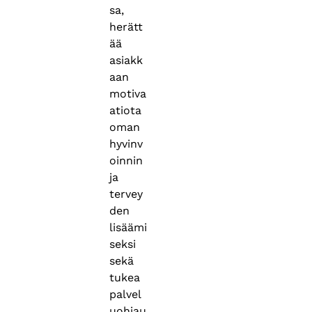
sa,
herätt
ää
asiakk
aan
motiva
atiota
oman
hyvinv
oinnin
ja
tervey
den
lisäämi
seksi
sekä
tukea
palvel
uohjau