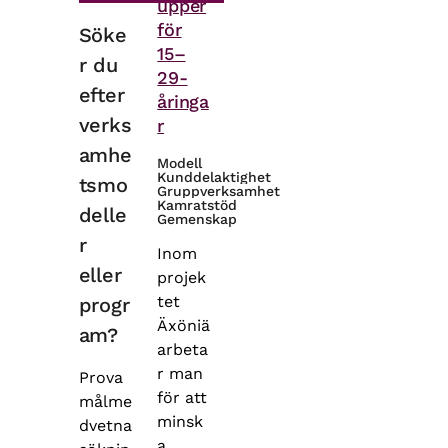
upper
för
Söke
15–
r du
29-
efter
åringa
verks
r
amhe
Modell
Kunddelaktighet
tsmo
Gruppverksamhet
Kamratstöd
delle
Gemenskap
r
Inom
eller
projek
tet
progr
Äxöniä
am?
arbeta
r man
Prova
för att
målme
minsk
dvetna
a