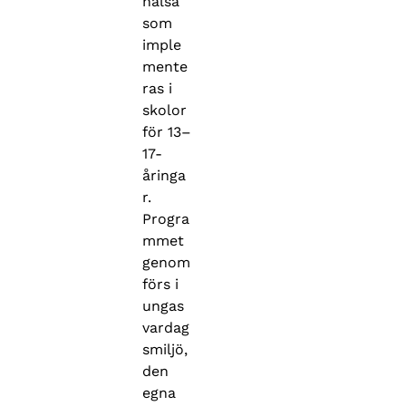
hälsa
som
imple
mente
ras i
skolor
för 13–
17-
åringa
r.
Progra
mmet
genom
förs i
ungas
vardag
smiljö,
den
egna