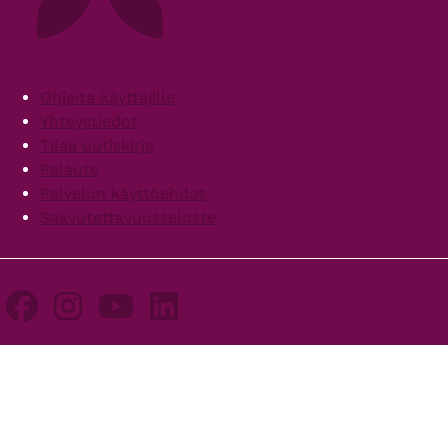
Footer
Ohjeita käyttäjille
Yhteystiedot
Tilaa uutiskirje
Palaute
Palvelun käyttöehdot
Saavutettavuusseloste