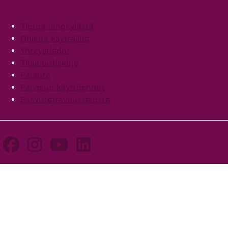
Footer
Tietoa Innokylästä
Ohjeita käyttäjille
Yhteystiedot
Tilaa uutiskirje
Palaute
Palvelun käyttöehdot
Saavutettavuusseloste