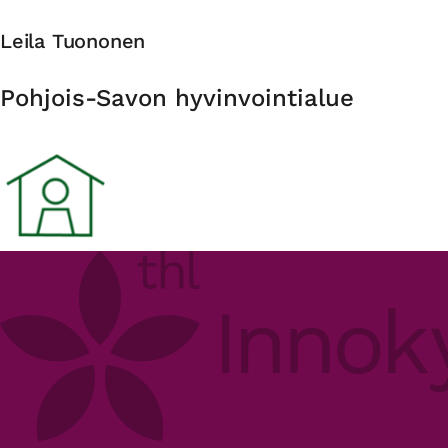
Leila Tuononen
Organisaatio
Pohjois-Savon hyvinvointialue