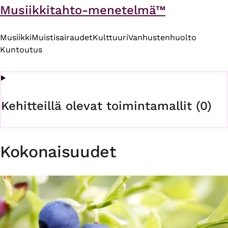
Musiikkitahto-menetelmä™
Musiikki
Muistisairaudet
Kulttuuri
Vanhustenhuolto
Kuntoutus
Kehitteillä olevat toimintamallit (0)
Kokonaisuudet