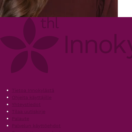
Footer
Tietoa Innokylästä
Ohjeita käyttäjille
Yhteystiedot
Tilaa uutiskirje
Palaute
Palvelun käyttöehdot