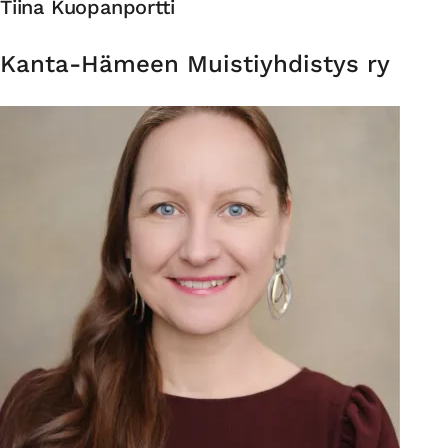
Tiina Kuopanportti
Organisaatio
Kanta-Hämeen Muistiyhdistys ry