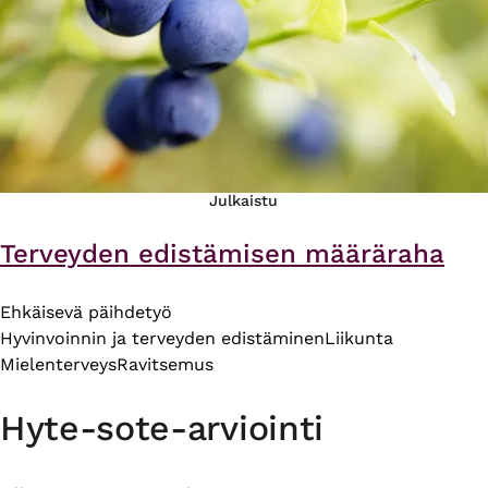
Julkaistu
Terveyden edistämisen määräraha
Ehkäisevä päihdetyö
Hyvinvoinnin ja terveyden edistäminen
Liikunta
Mielenterveys
Ravitsemus
Hyte-sote-arviointi