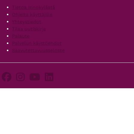
Footer
Tietoa Innokylästä
Ohjeita käyttäjille
Yhteystiedot
Tilaa uutiskirje
Palaute
Palvelun käyttöehdot
Saavutettavuusseloste