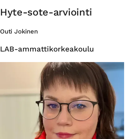
Hyte-sote-arviointi
Outi Jokinen
Organisaatio
LAB-ammattikorkeakoulu