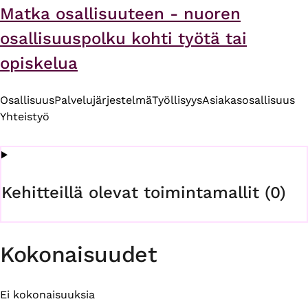
Matka osallisuuteen - nuoren
osallisuuspolku kohti työtä tai
opiskelua
Osallisuus
Palvelujärjestelmä
Työllisyys
Asiakasosallisuus
Yhteistyö
Kehitteillä olevat toimintamallit (0)
Kokonaisuudet
Ei kokonaisuuksia