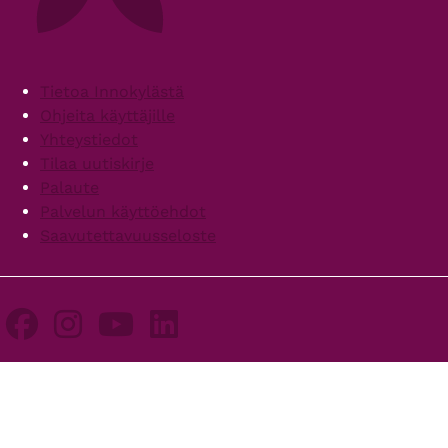
Footer
Tietoa Innokylästä
Ohjeita käyttäjille
Yhteystiedot
Tilaa uutiskirje
Palaute
Palvelun käyttöehdot
Saavutettavuusseloste