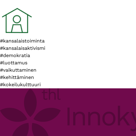
Esittelyteksti
#kansalaistoiminta
#kansalaisaktivismi
#demokratia
#luottamus
#vaikuttaminen
#kehittäminen
#kokeilukulttuuri