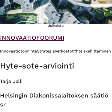
Julkaistu
INNOVAATIOFOORUMI
Innovaatiotoiminta
Strategia
Verkostot
Yhteiskehittäminen
Hyte-sote-arviointi
Tarja Jalli
Organisaatio
Helsingin Diakonissalaitoksen säätiö
sr