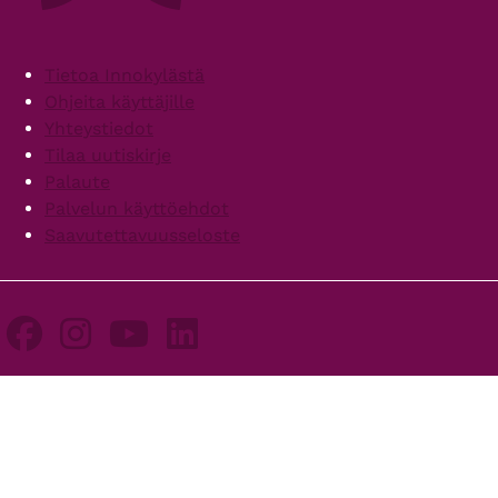
Footer
Tietoa Innokylästä
Ohjeita käyttäjille
Yhteystiedot
Tilaa uutiskirje
Palaute
Palvelun käyttöehdot
Saavutettavuusseloste