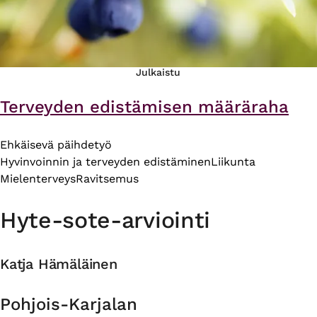
Julkaistu
Terveyden edistämisen määräraha
Ehkäisevä päihdetyö
Hyvinvoinnin ja terveyden edistäminen
Liikunta
Mielenterveys
Ravitsemus
Hyte-sote-arviointi
Katja Hämäläinen
Organisaatio
Pohjois-Karjalan