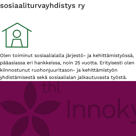
sosiaaliturvayhdistys ry
Esittelyteksti
Olen toiminut sosiaalialalla järjestö- ja kehittämistyössä,
pääasiassa eri hankkeissa, noin 25 vuotta. Erityisesti olen
kiinnostunut ruohonjuuritason- ja kehittämistyön
yhdistämisestä sekä sosiaalialan jalkautuvasta työstä.