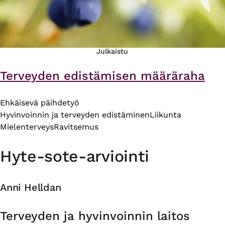
Julkaistu
Terveyden edistämisen määräraha
Ehkäisevä päihdetyö
Hyvinvoinnin ja terveyden edistäminen
Liikunta
Mielenterveys
Ravitsemus
Hyte-sote-arviointi
Anni Helldan
Organisaatio
Terveyden ja hyvinvoinnin laitos