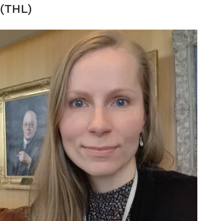
(THL)