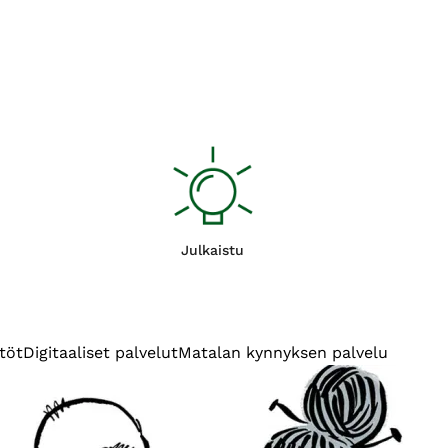
Julkaistu
töt
Digitaaliset palvelut
Matalan kynnyksen palvelu