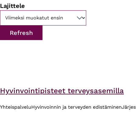
Lajittele
Hyvinvointipisteet terveysasemilla
Yhteispalvelu
Hyvinvoinnin ja terveyden edistäminen
Järjes