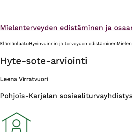
Mielenterveyden edistäminen ja osa
Elämänlaatu
Hyvinvoinnin ja terveyden edistäminen
Mielen
Hyte-sote-arviointi
Leena Virratvuori
Organisaatio
Pohjois-Karjalan sosiaaliturvayhdistys