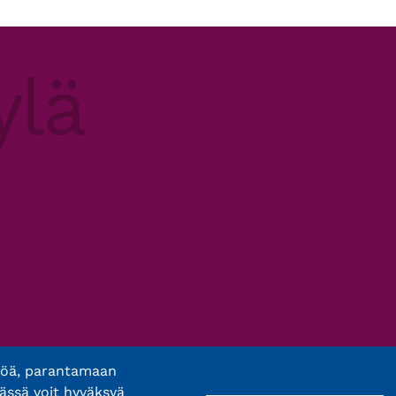
töä, parantamaan
ässä voit hyväksyä