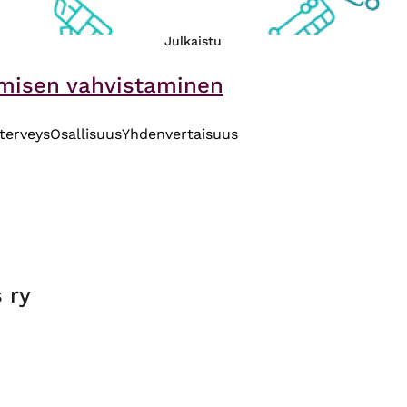
Julkaistu
amisen vahvistaminen
terveys
Osallisuus
Yhdenvertaisuus
 ry