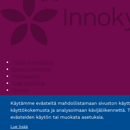
Footer
Tietoa Innokylästä
Ohjeita käyttäjille
Yhteystiedot
Tilaa uutiskirje
Palaute
Palvelun käyttöehdot
Käytämme evästeitä mahdollistamaan sivuston käyt
Saavutettavuusseloste
käyttökokemusta ja analysoimaan kävijäliikennettä. T
evästeiden käytön tai muokata asetuksia.
Lue lisää