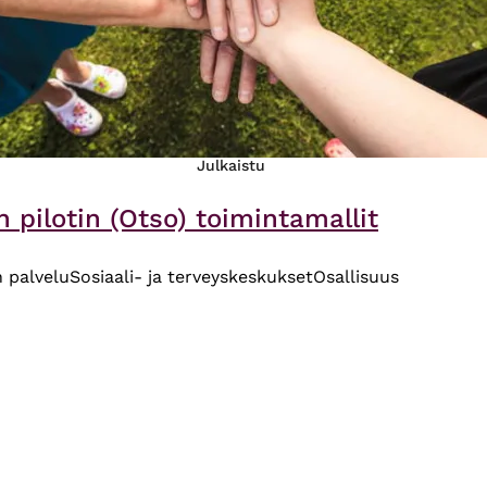
Julkaistu
 pilotin (Otso) toimintamallit
 palvelu
Sosiaali- ja terveyskeskukset
Osallisuus