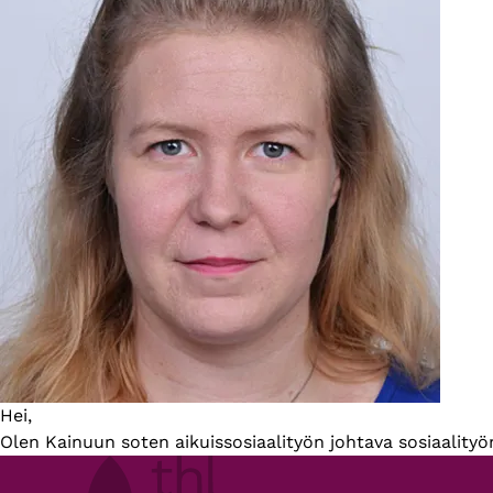
Esittelyteksti
Hei,
Olen Kainuun soten aikuissosiaalityön johtava sosiaalityö