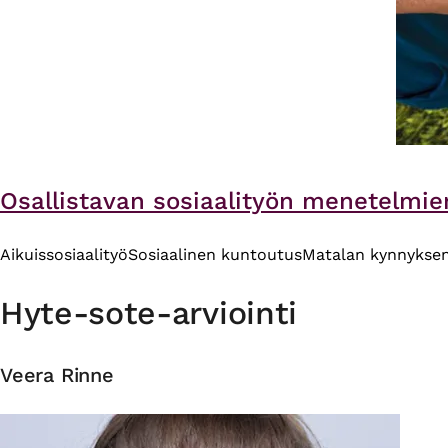
Osallistavan sosiaalityön menetelmien
Aikuissosiaalityö
Sosiaalinen kuntoutus
Matalan kynnyksen
Hyte-sote-arviointi
Veera Rinne