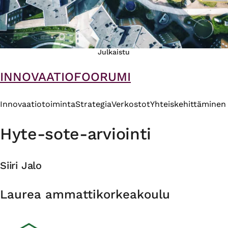
Julkaistu
INNOVAATIOFOORUMI
Innovaatiotoiminta
Strategia
Verkostot
Yhteiskehittäminen
Hyte-sote-arviointi
Siiri Jalo
Organisaatio
Laurea ammattikorkeakoulu