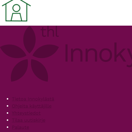
Footer
Tietoa Innokylästä
Ohjeita käyttäjille
Yhteystiedot
Tilaa uutiskirje
Palaute