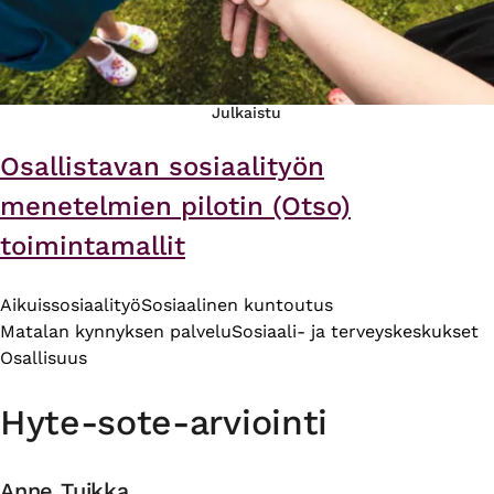
Julkaistu
Osallistavan sosiaalityön
menetelmien pilotin (Otso)
toimintamallit
Aikuissosiaalityö
Sosiaalinen kuntoutus
Matalan kynnyksen palvelu
Sosiaali- ja terveyskeskukset
Osallisuus
Hyte-sote-arviointi
Anne Tuikka