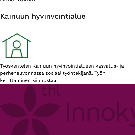
Organisaatio
Kainuun hyvinvointialue
Esittelyteksti
Työskentelen Kainuun hyvinvointialueen kasvatus- ja
perheneuvonnassa sosiaalityöntekijänä. Työn
kehittäminen kiinnostaa.