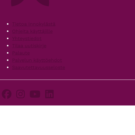
Footer
Tietoa Innokylästä
Ohjeita käyttäjille
Yhteystiedot
Tilaa uutiskirje
Palaute
Palvelun käyttöehdot
Saavutettavuusseloste