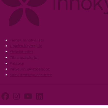
Footer
Tietoa Innokylästä
Ohjeita käyttäjille
Yhteystiedot
Tilaa uutiskirje
Palaute
Palvelun käyttöehdot
Saavutettavuusseloste