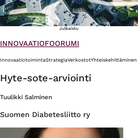
Julkaistu
INNOVAATIOFOORUMI
Innovaatiotoiminta
Strategia
Verkostot
Yhteiskehittäminen
Hyte-sote-arviointi
Tuulikki Salminen
Organisaatio
Suomen Diabetesliitto ry