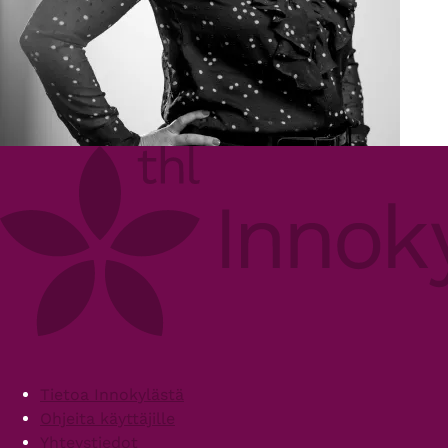
Footer
Tietoa Innokylästä
Ohjeita käyttäjille
Yhteystiedot