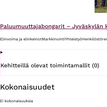
Paluumuuttajabongarit – Jyväskylän k
Elinvoima ja elinkeinot
Markkinointi
Yhteistyö
Henkilöstöre
Kehitteillä olevat toimintamallit (0)
Kokonaisuudet
Ei kokonaisuuksia