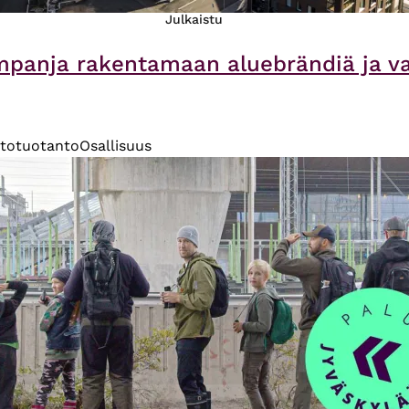
Julkaistu
mpanja rakentamaan aluebrändiä ja v
totuotanto
Osallisuus