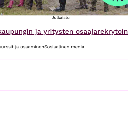
Julkaistu
aupungin ja yritysten osaajarekrytoi
surssit ja osaaminen
Sosiaalinen media