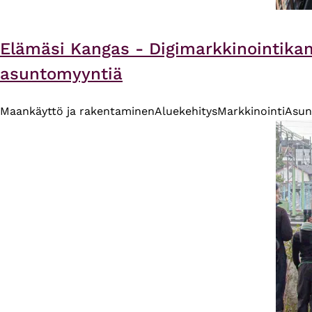
Elämäsi Kangas - Digimarkkinointika
asuntomyyntiä
Maankäyttö ja rakentaminen
Aluekehitys
Markkinointi
Asun