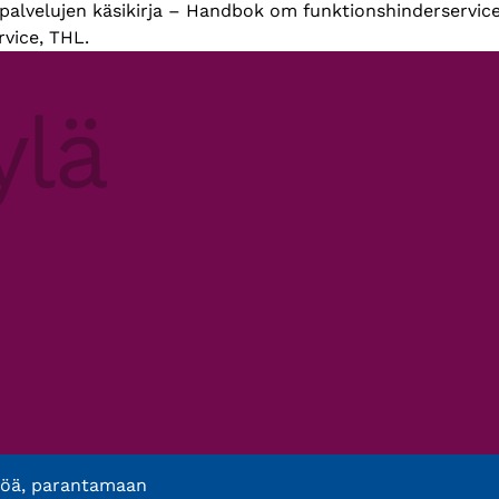
spalvelujen käsikirja – Handbok om funktionshinderservice
vice, THL.
töä, parantamaan