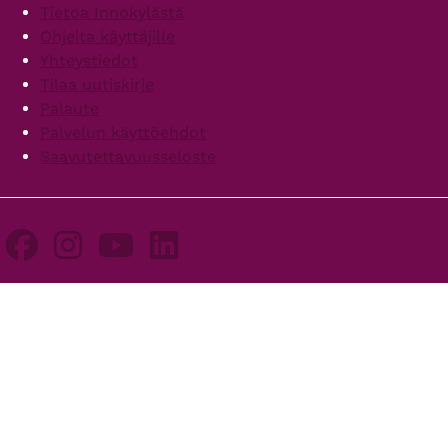
Footer
Tietoa Innokylästä
Ohjeita käyttäjille
Yhteystiedot
Tilaa uutiskirje
Palaute
Palvelun käyttöehdot
Saavutettavuusseloste