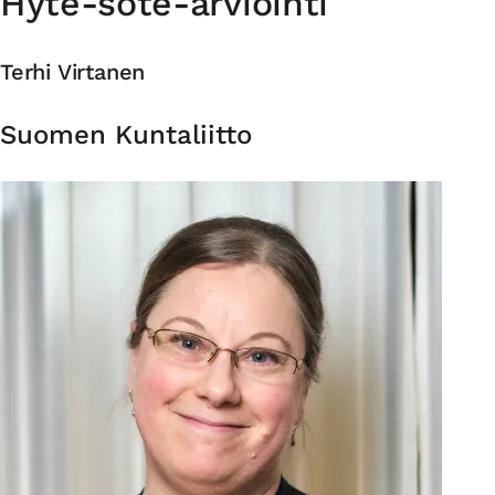
Hyte-sote-arviointi
Terhi Virtanen
Organisaatio
Suomen Kuntaliitto