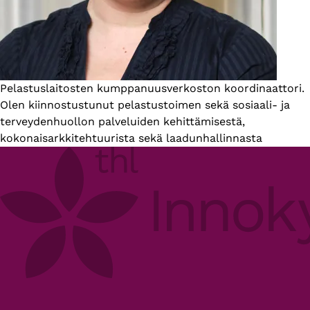
Esittelyteksti
Pelastuslaitosten kumppanuusverkoston koordinaattori.
Olen kiinnostustunut pelastustoimen sekä sosiaali- ja
terveydenhuollon palveluiden kehittämisestä,
kokonaisarkkitehtuurista sekä laadunhallinnasta