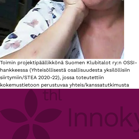
Esittelyteksti
Toimin projektipäällikkönä Suomen Klubitalot ry:n OSSI-
hankkeessa (Yhteisöllisestä osallisuudesta yksilöllisiin
siirtymiin/STEA 2020-22), jossa toteutettiin
kokemustietoon perustuvaa yhteis/kanssatutkimusta