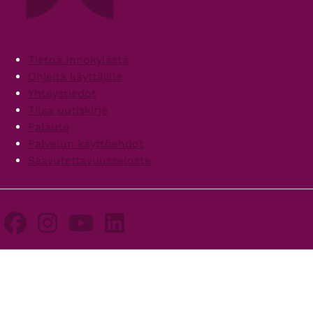
Footer
Tietoa Innokylästä
Ohjeita käyttäjille
Yhteystiedot
Tilaa uutiskirje
Palaute
Palvelun käyttöehdot
Saavutettavuusseloste