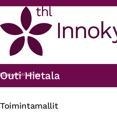
Hyppää pääsisältöön
Outi Hietala
Etusivu
Outi Hietala
Murupolku
Toimintamallit