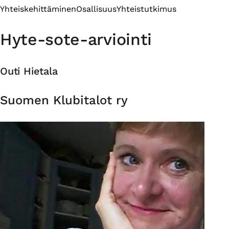
Yhteiskehittäminen
Osallisuus
Yhteistutkimus
Hyte-sote-arviointi
Outi Hietala
Organisaatio
Suomen Klubitalot ry