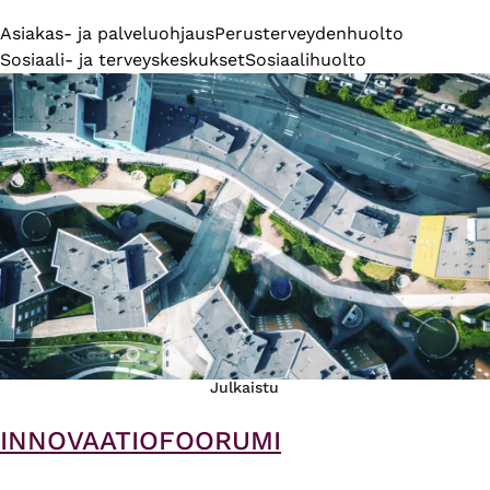
Asiakas- ja palveluohjaus
Perusterveydenhuolto
Sosiaali- ja terveyskeskukset
Sosiaalihuolto
Julkaistu
INNOVAATIOFOORUMI