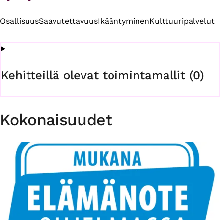
Osallisuus
Saavutettavuus
Ikääntyminen
Kulttuuripalvelut
Kehitteillä olevat toimintamallit (0)
Kokonaisuudet