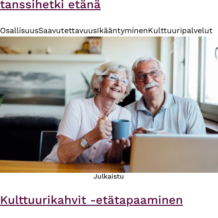
tanssihetki etänä
Osallisuus
Saavutettavuus
Ikääntyminen
Kulttuuripalvelut
Julkaistu
Kulttuurikahvit -etätapaaminen