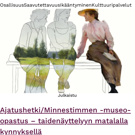
Osallisuus
Saavutettavuus
Ikääntyminen
Kulttuuripalvelut
Julkaistu
Ajatushetki/Minnestimmen -museo-
opastus – taidenäyttelyyn matalalla
kynnyksellä