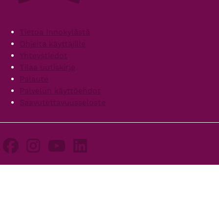
Footer
Tietoa Innokylästä
Ohjeita käyttäjille
Yhteystiedot
Tilaa uutiskirje
Palaute
Palvelun käyttöehdot
Saavutettavuusseloste