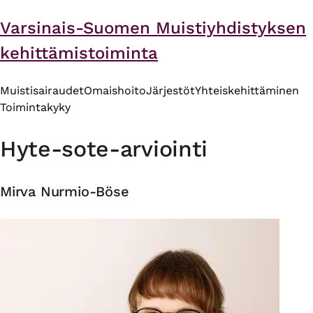
Varsinais-Suomen Muistiyhdistyksen
kehittämistoiminta
Muistisairaudet
Omaishoito
Järjestöt
Yhteiskehittäminen
Toimintakyky
Hyte-sote-arviointi
Mirva Nurmio-Böse