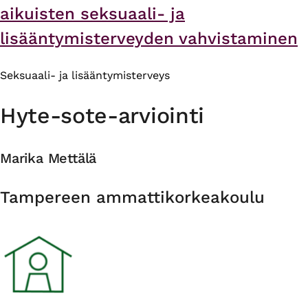
aikuisten seksuaali- ja
lisääntymisterveyden vahvistaminen
Seksuaali- ja lisääntymisterveys
Hyte-sote-arviointi
Marika Mettälä
Organisaatio
Tampereen ammattikorkeakoulu