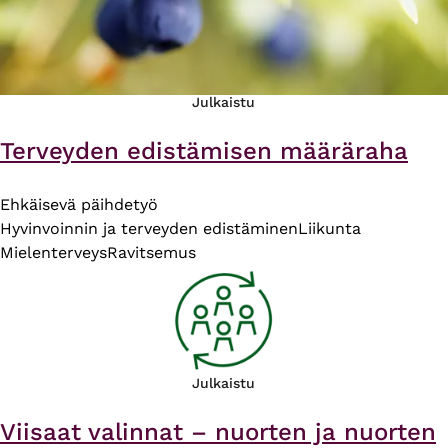
Julkaistu
Terveyden edistämisen määräraha
Ehkäisevä päihdetyö
Hyvinvoinnin ja terveyden edistäminen
Liikunta
Mielenterveys
Ravitsemus
Julkaistu
Viisaat valinnat – nuorten ja nuorten