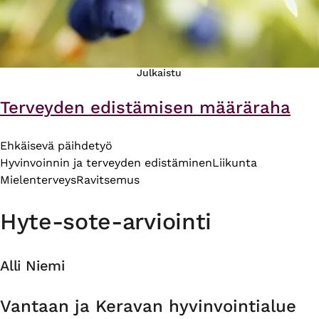
Julkaistu
Terveyden edistämisen määräraha
Ehkäisevä päihdetyö
Hyvinvoinnin ja terveyden edistäminen
Liikunta
Mielenterveys
Ravitsemus
Hyte-sote-arviointi
Alli Niemi
Organisaatio
Vantaan ja Keravan hyvinvointialue