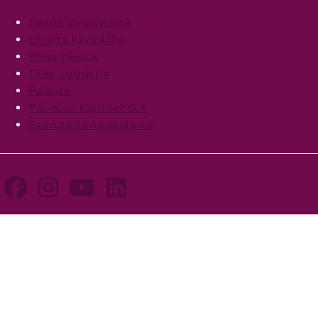
Footer
Tietoa Innokylästä
Ohjeita käyttäjille
Yhteystiedot
Tilaa uutiskirje
Palaute
Palvelun käyttöehdot
Saavutettavuusseloste