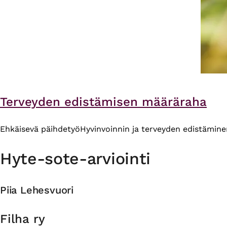
Terveyden edistämisen määräraha
Ehkäisevä päihdetyö
Hyvinvoinnin ja terveyden edistämine
Hyte-sote-arviointi
Piia Lehesvuori
Organisaatio
Filha ry