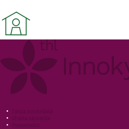
Footer
Tietoa Innokylästä
Ohjeita käyttäjille
Yhteystiedot