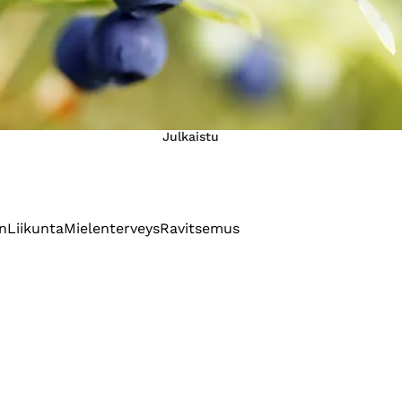
Julkaistu
n
Liikunta
Mielenterveys
Ravitsemus