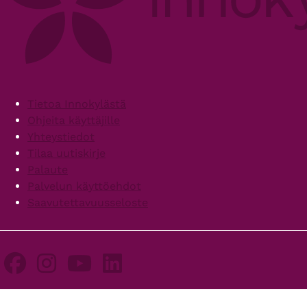
Footer
Tietoa Innokylästä
Ohjeita käyttäjille
Yhteystiedot
Tilaa uutiskirje
Palaute
Palvelun käyttöehdot
Saavutettavuusseloste