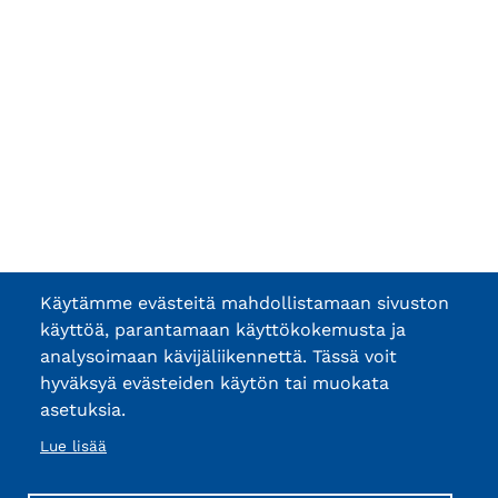
Käytämme evästeitä mahdollistamaan sivuston
käyttöä, parantamaan käyttökokemusta ja
analysoimaan kävijäliikennettä. Tässä voit
hyväksyä evästeiden käytön tai muokata
asetuksia.
Lue lisää