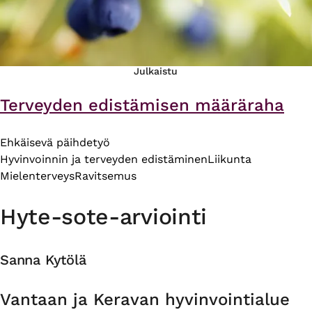
Julkaistu
Terveyden edistämisen määräraha
Ehkäisevä päihdetyö
Hyvinvoinnin ja terveyden edistäminen
Liikunta
Mielenterveys
Ravitsemus
Hyte-sote-arviointi
Sanna Kytölä
Organisaatio
Vantaan ja Keravan hyvinvointialue