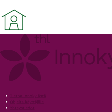
Footer
Tietoa Innokylästä
Ohjeita käyttäjille
Yhteystiedot