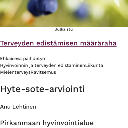
Julkaistu
Terveyden edistämisen määräraha
Ehkäisevä päihdetyö
Hyvinvoinnin ja terveyden edistäminen
Liikunta
Mielenterveys
Ravitsemus
Hyte-sote-arviointi
Anu Lehtinen
Organisaatio
Pirkanmaan hyvinvointialue