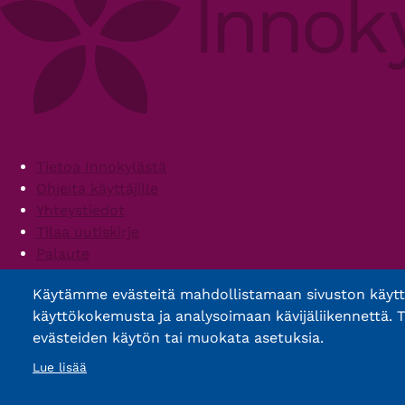
Footer
Tietoa Innokylästä
Ohjeita käyttäjille
Yhteystiedot
Tilaa uutiskirje
Palaute
Palvelun käyttöehdot
Käytämme evästeitä mahdollistamaan sivuston käyt
Saavutettavuusseloste
käyttökokemusta ja analysoimaan kävijäliikennettä. T
evästeiden käytön tai muokata asetuksia.
Lue lisää