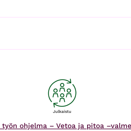
Julkaistu
än työn ohjelma – Vetoa ja pitoa –val