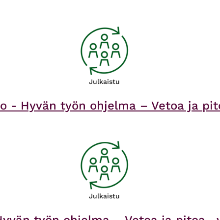
Julkaistu
jako - Hyvän työn ohjelma – Vetoa ja 
Julkaistu
 Hyvän työn ohjelma – Vetoa ja pitoa