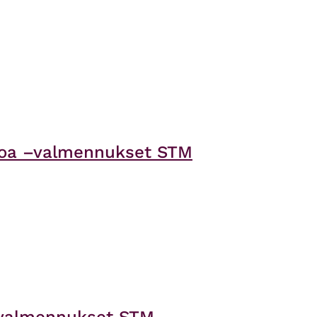
pitoa –valmennukset STM
 –valmennukset STM