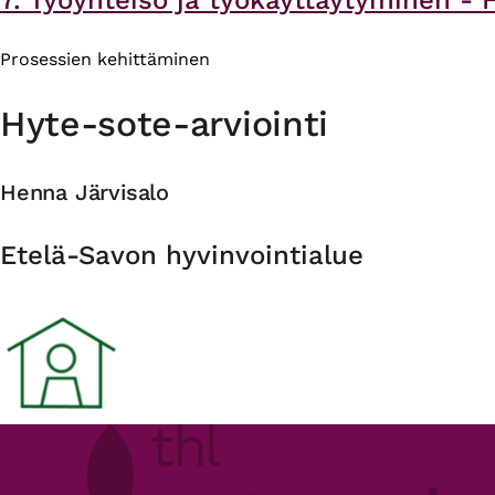
Prosessien kehittäminen
Hyte-sote-arviointi
Henna Järvisalo
Organisaatio
Etelä-Savon hyvinvointialue