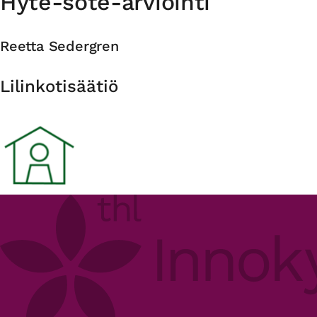
Hyte-sote-arviointi
Reetta Sedergren
Organisaatio
Lilinkotisäätiö