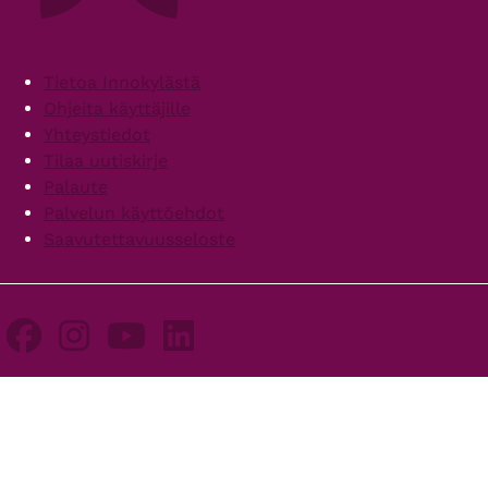
Footer
Tietoa Innokylästä
Ohjeita käyttäjille
Yhteystiedot
Tilaa uutiskirje
Palaute
Palvelun käyttöehdot
Saavutettavuusseloste