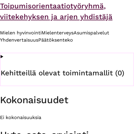
Toipumisorientaatiotyöryhmä,
viitekehyksen ja arjen yhdistäjä
Mielen hyvinvointi
Mielenterveys
Asumispalvelut
Yhdenvertaisuus
Päätöksenteko
Kehitteillä olevat toimintamallit (0)
Kokonaisuudet
Ei kokonaisuuksia