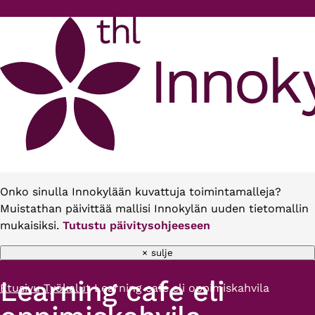
Hyppää pääsisältöön
Onko sinulla Innokylään kuvattuja toimintamalleja?
Muistathan päivittää mallisi Innokylän uuden tietomallin
mukaisiksi.
Tutustu päivitysohjeeseen
× sulje
Learning cafe eli
Etusivu
Työkalut
Learning cafe eli oppimiskahvila
Murupolku