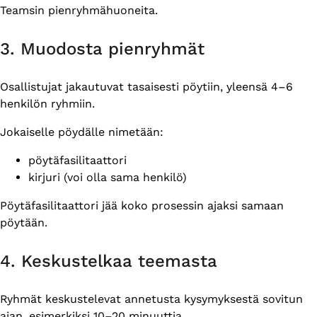
Teamsin pienryhmähuoneita.
3. Muodosta pienryhmät
Osallistujat jakautuvat tasaisesti pöytiin, yleensä 4–6
henkilön ryhmiin.
Jokaiselle pöydälle nimetään:
pöytäfasilitaattori
kirjuri (voi olla sama henkilö)
Pöytäfasilitaattori jää koko prosessin ajaksi samaan
pöytään.
4. Keskustelkaa teemasta
Ryhmät keskustelevat annetusta kysymyksestä sovitun
ajan, esimerkiksi 10–20 minuuttia.