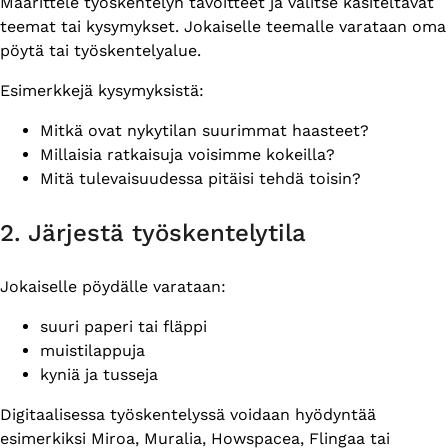
Määrittele työskentelyn tavoitteet ja valitse käsiteltävät
teemat tai kysymykset. Jokaiselle teemalle varataan oma
pöytä tai työskentelyalue.
Esimerkkejä kysymyksistä:
Mitkä ovat nykytilan suurimmat haasteet?
Millaisia ratkaisuja voisimme kokeilla?
Mitä tulevaisuudessa pitäisi tehdä toisin?
2. Järjestä työskentelytila
Jokaiselle pöydälle varataan:
suuri paperi tai fläppi
muistilappuja
kyniä ja tusseja
Digitaalisessa työskentelyssä voidaan hyödyntää
esimerkiksi Miroa, Muralia, Howspacea, Flingaa tai