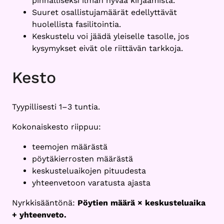
pinnalliseksi ilman hyvää kirjaamista.
Suuret osallistujamäärät edellyttävät
huolellista fasilitointia.
Keskustelu voi jäädä yleiselle tasolle, jos
kysymykset eivät ole riittävän tarkkoja.
Kesto
Tyypillisesti 1–3 tuntia.
Kokonaiskesto riippuu:
teemojen määrästä
pöytäkierrosten määrästä
keskusteluaikojen pituudesta
yhteenvetoon varatusta ajasta
Nyrkkisääntönä:
Pöytien määrä × keskusteluaika
+ yhteenveto.