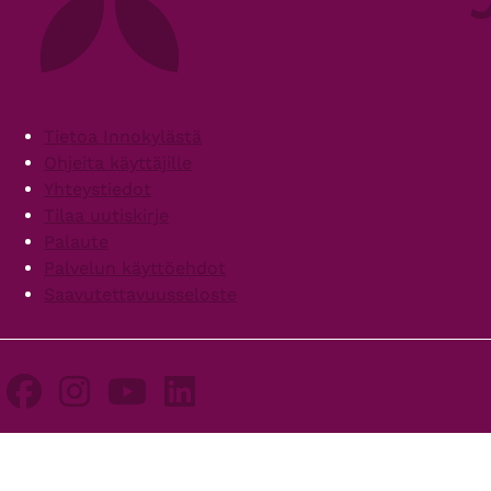
Footer
Tietoa Innokylästä
Ohjeita käyttäjille
Yhteystiedot
Tilaa uutiskirje
Palaute
Palvelun käyttöehdot
Saavutettavuusseloste