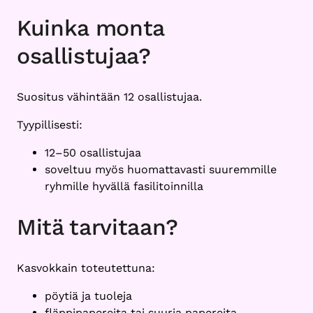
Kuinka monta
osallistujaa?
Suositus vähintään 12 osallistujaa.
Tyypillisesti:
12–50 osallistujaa
soveltuu myös huomattavasti suuremmille
ryhmille hyvällä fasilitoinnilla
Mitä tarvitaan?
Kasvokkain toteutettuna:
pöytiä ja tuoleja
fläppipapereita tai suuria papereita