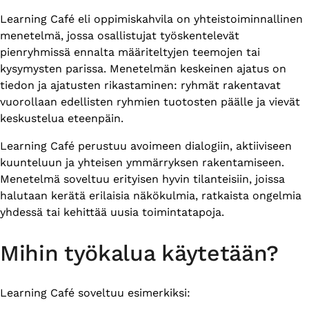
Learning Café eli oppimiskahvila on yhteistoiminnallinen
menetelmä, jossa osallistujat työskentelevät
pienryhmissä ennalta määriteltyjen teemojen tai
kysymysten parissa. Menetelmän keskeinen ajatus on
tiedon ja ajatusten rikastaminen: ryhmät rakentavat
vuorollaan edellisten ryhmien tuotosten päälle ja vievät
keskustelua eteenpäin.
Learning Café perustuu avoimeen dialogiin, aktiiviseen
kuunteluun ja yhteisen ymmärryksen rakentamiseen.
Menetelmä soveltuu erityisen hyvin tilanteisiin, joissa
halutaan kerätä erilaisia näkökulmia, ratkaista ongelmia
yhdessä tai kehittää uusia toimintatapoja.
Mihin työkalua käytetään?
Learning Café soveltuu esimerkiksi: