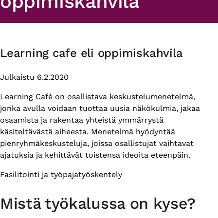
oppimiskahvila
Learning cafe eli oppimiskahvila
Julkaistu 6.2.2020
Learning Café on osallistava keskustelumenetelmä,
jonka avulla voidaan tuottaa uusia näkökulmia, jakaa
osaamista ja rakentaa yhteistä ymmärrystä
käsiteltävästä aiheesta. Menetelmä hyödyntää
pienryhmäkeskusteluja, joissa osallistujat vaihtavat
ajatuksia ja kehittävät toistensa ideoita eteenpäin.
Themes
Fasilitointi ja työpajatyöskentely
Mistä työkalussa on kyse?