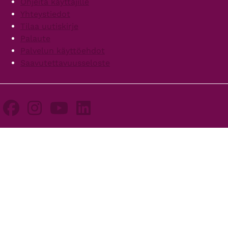
Ohjeita käyttäjille
Yhteystiedot
Tilaa uutiskirje
Palaute
Palvelun käyttöehdot
Saavutettavuusseloste