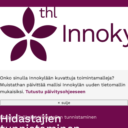
Hyppää pääsisältöön
Onko sinulla Innokylään kuvattuja toimintamalleja?
Muistathan päivittää mallisi Innokylän uuden tietomallin
mukaisiksi.
Tutustu päivitysohjeeseen
× sulje
Hidastajien
Etusivu
Työkalut
Hidastajien tunnistaminen
Murupolku