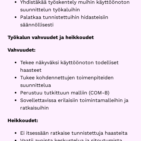
Yhdistäkää työskentely muihin käyttöönoton
suunnittelun työkaluihin
Palatkaa tunnistettuihin hidasteisiin
säännöllisesti
Työkalun vahvuudet ja heikkoudet
Vahvuudet:
Tekee näkyväksi käyttöönoton todelliset
haasteet
Tukee kohdennettujen toimenpiteiden
suunnittelua
Perustuu tutkittuun malliin (COM-B)
Sovellettavissa erilaisiin toimintamalleihin ja
ratkaisuihin
Heikkoudet:
Ei itsessään ratkaise tunnistettuja haasteita
Vaatii avointa keskustelua ja sitoutumista