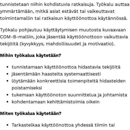
tunnistetaan niihin kohdistuvia ratkaisuja. Työkalu auttaa
ymmärtämään, mitkä asiat estävät tai vaikeuttavat
toimintamallin tai ratkaisun käyttöönottoa käytännössä.
Työkalu pohjautuu käyttäytymisen muutosta kuvaavaan
COM-B-malliin, joka jäsentää käyttöönottoon vaikuttavia
tekijöitä (kyvykkyys, mahdollisuudet ja motivaatio).
Mihin työkalua käytetään?
tunnistamaan käyttöönottoa hidastavia tekijöitä
jäsentämään haasteita systemaattisesti
löytämään konkreettisia toimenpiteitä hidasteiden
poistamiseksi
tukemaan käyttöönoton suunnittelua ja johtamista
kohdentamaan kehittämistoimia oikein
Miten työkalua käytetään?
Tarkastelkaa käyttöönottoa yhdessä tiimin tai