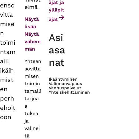
äjät ja
enso
elmä
tabs
ylläpit
vitta
Näytä
äjät
mise
lisää
n
Näytä
Asi
vähem
toimi
asa
män
ntam
nat
alli
Yhteen
sovitta
ikäih
misen
mist
Ikääntyminen
toimin
Valinnanvapaus
en
Vanhuspalvelut
tamalli
Yhteiskehittäminen
perh
tarjoa
a
ehoit
tukea
oon
ja
välinei
tä