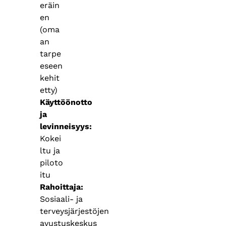
eräin
en
(oma
an
tarpe
eseen
kehit
etty)
Käyttöönotto
ja
levinneisyys
Kokei
ltu ja
piloto
itu
Rahoittaja
Sosiaali- ja
terveysjärjestöjen
avustuskeskus