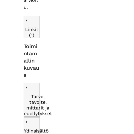
arvioit
u.
Linkit
(1)
Toimi
ntam
allin
kuvau
s
Tarve,
tavoite,
mittarit ja
edellytykset
Ydinsisältö