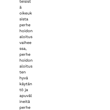
teisist
ä
oikeuk
sista
perhe
hoidon
aloitus
vaihee
ssa,
perhe
hoidon
aloitus
ten
hyvä
käytän
tö ja
apuväl
ineitä
perhe