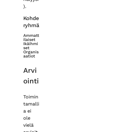
).
Kohde
ryhmä
Ammatt
ilaiset
Ikäihmi
set
Organis
aatiot
Arvi
ointi
Toimin
tamalli
a ei
ole
vielä