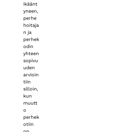
ikäänt
yneen,
perhe
hoitaja
n ja
perhek
odin
yhteen
sopivu
uden
arvioin
tiin
silloin,
kun
muutt
o
perhek
otiin
on