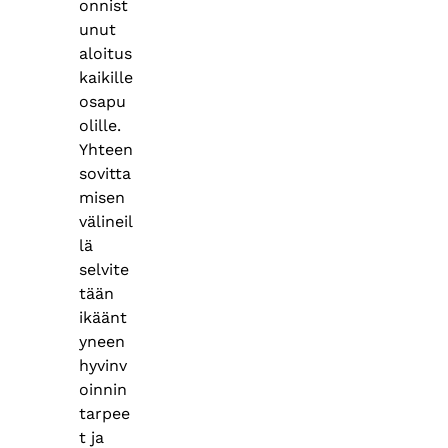
onnist
unut
aloitus
kaikille
osapu
olille.
Yhteen
sovitta
misen
välineil
lä
selvite
tään
ikäänt
yneen
hyvinv
oinnin
tarpee
t ja