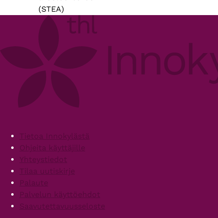
(STEA)
Footer
Tietoa Innokylästä
Ohjeita käyttäjille
Yhteystiedot
Tilaa uutiskirje
Palaute
Palvelun käyttöehdot
Saavutettavuusseloste