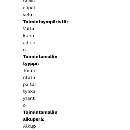
Sosia
alipal
velut
Toimintaympäristö
Valta
kunn
alline
n
Toimintamallin
tyyppi
Toimi
ntata
pa tai
työkä
ytänt
ö
Toimintamallin
alkuperä
Alkup