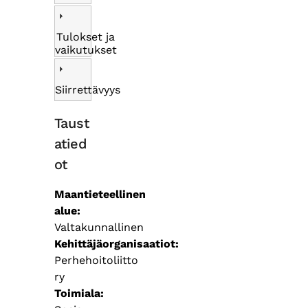
Tulokset ja
vaikutukset
Siirrettävyys
Taust
atied
ot
Maantieteellinen
alue
Valtakunnallinen
Kehittäjäorganisaatiot
Perhehoitoliitto
ry
Toimiala