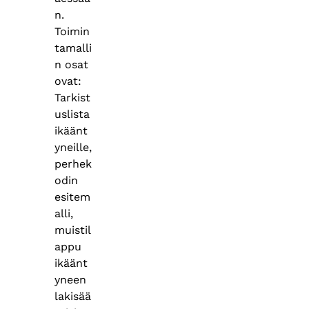
n.
Toimin
tamalli
n osat
ovat:
Tarkist
uslista
ikäänt
yneille,
perhek
odin
esitem
alli,
muistil
appu
ikäänt
yneen
lakisää