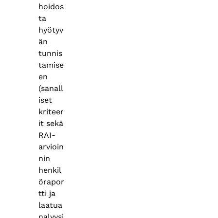
hoidos
ta
hyötyv
än
tunnis
tamise
en
(sanall
iset
kriteer
it sekä
RAI-
arvioin
nin
henkil
örapor
tti ja
laatua
nalyysi