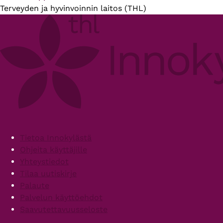
Terveyden ja hyvinvoinnin laitos (THL)
Footer
Tietoa Innokylästä
Ohjeita käyttäjille
Yhteystiedot
Tilaa uutiskirje
Palaute
Palvelun käyttöehdot
Saavutettavuusseloste