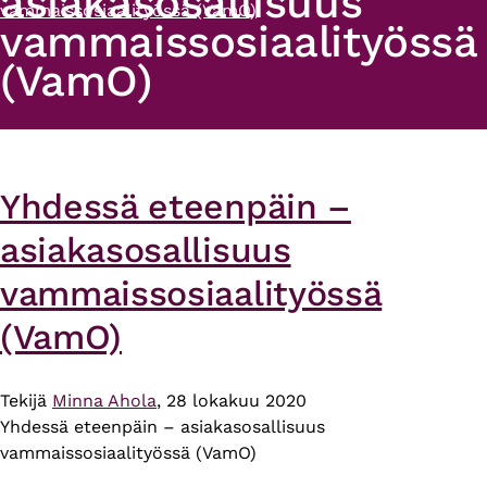
asiakasosallisuus
vammaissosiaalityössä (VamO)
vammaissosiaalityössä
(VamO)
Yhdessä eteenpäin –
asiakasosallisuus
vammaissosiaalityössä
(VamO)
Tekijä
Minna Ahola
, 28 lokakuu 2020
Yhdessä eteenpäin – asiakasosallisuus
vammaissosiaalityössä (VamO)