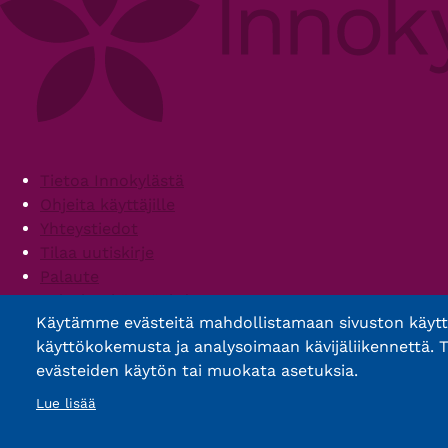
Footer
Tietoa Innokylästä
Ohjeita käyttäjille
Yhteystiedot
Tilaa uutiskirje
Palaute
Palvelun käyttöehdot
Käytämme evästeitä mahdollistamaan sivuston käyt
Saavutettavuusseloste
käyttökokemusta ja analysoimaan kävijäliikennettä. T
evästeiden käytön tai muokata asetuksia.
Lue lisää