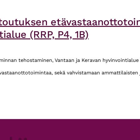
toutuksen etävastaanottotoi
ialue (RRP, P4, 1B)
nnan tehostaminen, Vantaan ja Keravan hyvinvointialue (
astaanottotoimintaa, sekä vahvistamaan ammattilaisten j