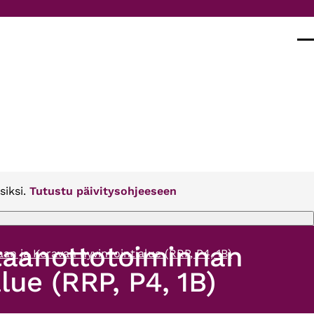
Val
siksi.
Tutustu päivitysohjeeseen
taanottotoiminnan
 ja Keravan hyvinvointialue (RRP, P4, 1B)
ue (RRP, P4, 1B)