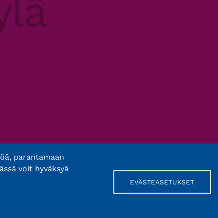
töä, parantamaan
ässä voit hyväksyä
EVÄSTEASETUKSET