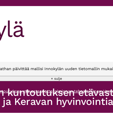
athan päivittää mallisi Innokylän uuden tietomallin mukai
× sulje
n kuntoutuksen etävas
toutuksen etävastaanottotoiminnan tehostaminen, Vantaan
a Keravan hyvinvointial