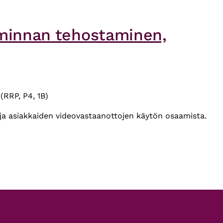
minnan tehostaminen,
RRP, P4, 1B)
a asiakkaiden videovastaanottojen käytön osaamista.