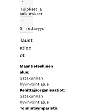
Tulokset ja
vaikutukset
Siirrettävyys
Taust
atied
ot
Maantieteellinen
alue
Satakunnan
hyvinvointialue
Kehittäjäorganisaatiot
Satakunnan
hyvinvointialue
Toimintaympäristö