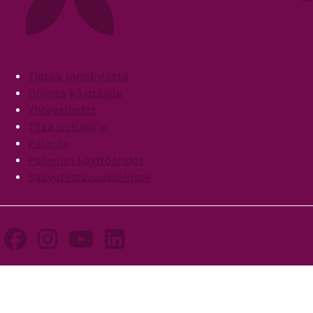
Footer
Tietoa Innokylästä
Ohjeita käyttäjille
Yhteystiedot
Tilaa uutiskirje
Palaute
Palvelun käyttöehdot
Saavutettavuusseloste