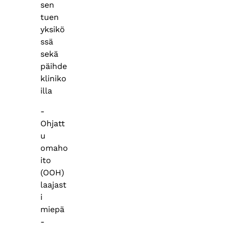
sen
tuen
yksikö
ssä
sekä
päihde
kliniko
illa
-
Ohjatt
u
omaho
ito
(OOH)
laajast
i
miepä
-