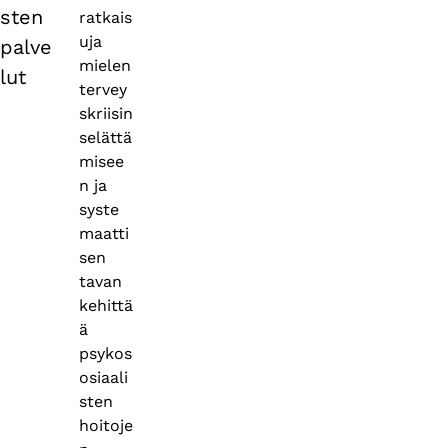
sten
ratkais
uja
palve
mielen
lut
tervey
skriisin
selättä
misee
n ja
syste
maatti
sen
tavan
kehittä
ä
psykos
osiaali
sten
hoitoje