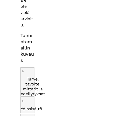
a ei
ole
vielä
arvioit
u.
Toimi
ntam
allin
kuvau
s
Tarve,
tavoite,
mittarit ja
edellytykset
Ydinsisältö