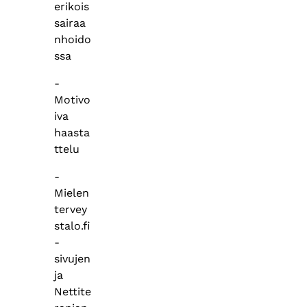
erikois
sairaa
nhoido
ssa
-
Motivo
iva
haasta
ttelu
-
Mielen
tervey
stalo.fi
-
sivujen
ja
Nettite