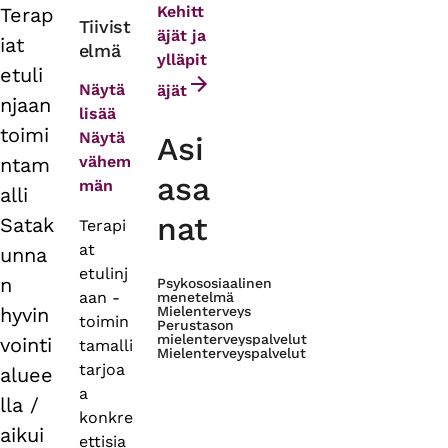
Kehitt
Terap
Primary
Tiivist
äjät ja
iat
elmä
tabs
ylläpit
etuli
Näytä
äjät
njaan
lisää
toimi
Näytä
Asi
vähem
ntam
asa
män
alli
nat
Satak
Terapi
at
unna
etulinj
n
Psykososiaalinen
aan -
menetelmä
hyvin
Mielenterveys
toimin
Perustason
mielenterveyspalvelut
vointi
tamalli
Mielenterveyspalvelut
tarjoa
aluee
a
lla /
konkre
aikui
ettisia