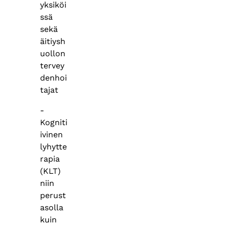
yksiköi
ssä
sekä
äitiysh
uollon
tervey
denhoi
tajat
-
Kogniti
ivinen
lyhytte
rapia
(KLT)
niin
perust
asolla
kuin