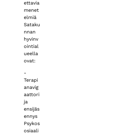
ettavia
menet
elmiä
Sataku
nnan
hyvinv
ointial
ueella
ovat:
-
Terapi
anavig
aattori
ja
ensijäs
ennys
Psykos
osiaali