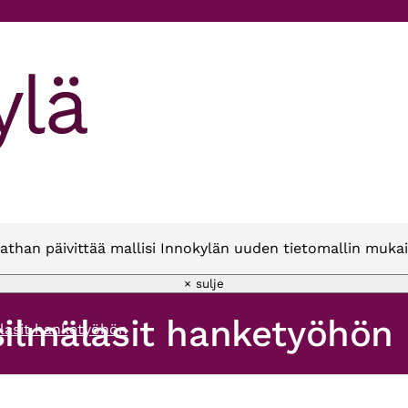
athan päivittää mallisi Innokylän uuden tietomallin mukai
× sulje
 silmälasit hanketyöhön
älasit hanketyöhön