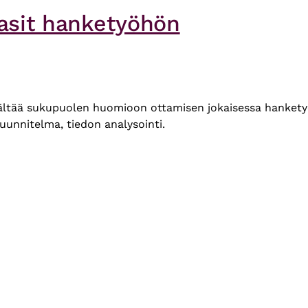
lasit hanketyöhön
ältää sukupuolen huomioon ottamisen jokaisessa hanketyön 
tisuunnitelma, tiedon analysointi.