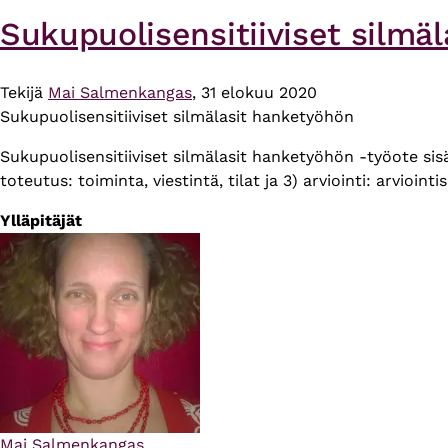
Sukupuolisensitiiviset silmä
Tekijä
Mai Salmenkangas
, 31 elokuu 2020
Sukupuolisensitiiviset silmälasit hanketyöhön
Sukupuolisensitiiviset silmälasit hanketyöhön -työote sis
toteutus: toiminta, viestintä, tilat ja 3) arviointi: arvioin
Ylläpitäjät
Mai Salmenkangas