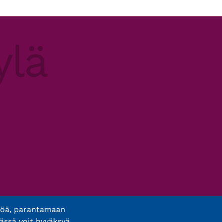
töä, parantamaan
ässä voit hyväksyä