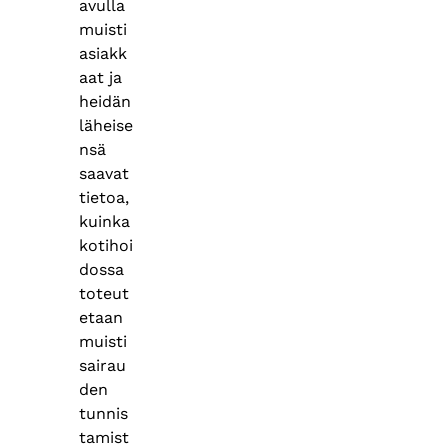
avulla
muisti
asiakk
aat ja
heidän
läheise
nsä
saavat
tietoa,
kuinka
kotihoi
dossa
toteut
etaan
muisti
sairau
den
tunnis
tamist