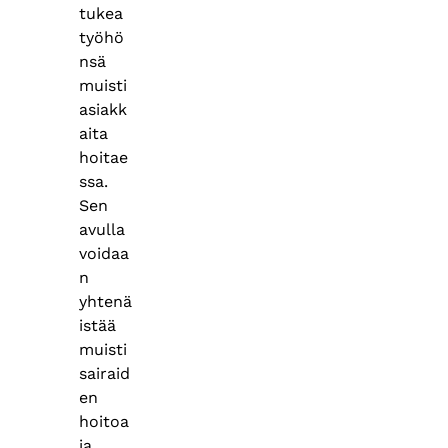
tukea
työhö
nsä
muisti
asiakk
aita
hoitae
ssa.
Sen
avulla
voidaa
n
yhtenä
istää
muisti
sairaid
en
hoitoa
ja