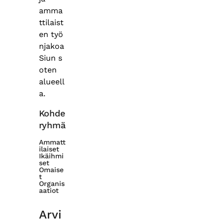
amma
ttilaist
en työ
njakoa
Siun s
oten
alueell
a.
Kohde
ryhmä
Ammatt
ilaiset
Ikäihmi
set
Omaise
t
Organis
aatiot
Arvi