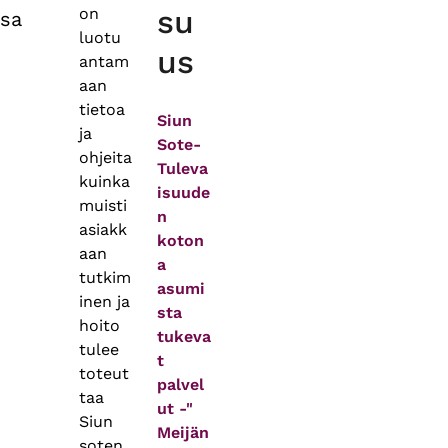
su
on
sa
luotu
us
antam
aan
tietoa
Siun
ja
Sote-
ohjeita
Tuleva
kuinka
isuude
muisti
n
asiakk
koton
aan
a
tutkim
asumi
inen ja
sta
hoito
tukeva
tulee
t
toteut
palvel
taa
ut -"
Siun
Meijän
soten