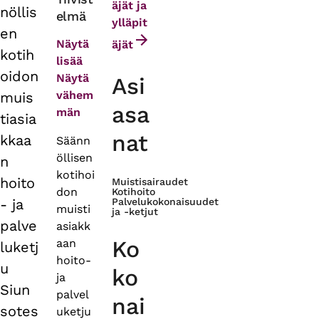
äjät ja
nöllis
elmä
tabs
ylläpit
en
Näytä
äjät
kotih
lisää
oidon
Näytä
Asi
vähem
muis
asa
män
tiasia
nat
kkaa
Säänn
öllisen
n
kotihoi
hoito
Muistisairaudet
don
Kotihoito
- ja
Palvelukokonaisuudet
muisti
ja -ketjut
palve
asiakk
Ko
aan
luketj
hoito-
u
ko
ja
Siun
palvel
nai
sotes
uketju