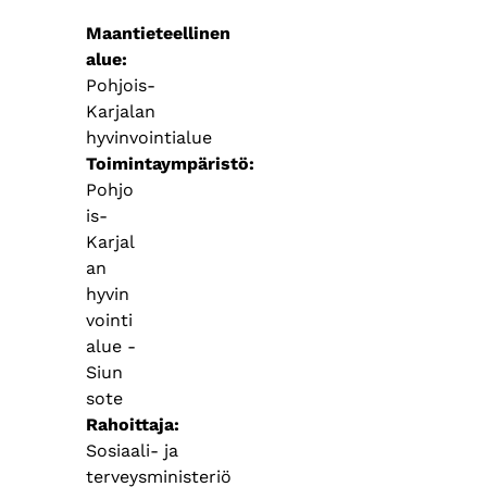
Maantieteellinen
alue
Pohjois-
Karjalan
hyvinvointialue
Toimintaympäristö
Pohjo
is-
Karjal
an
hyvin
vointi
alue -
Siun
sote
Rahoittaja
Sosiaali- ja
terveysministeriö