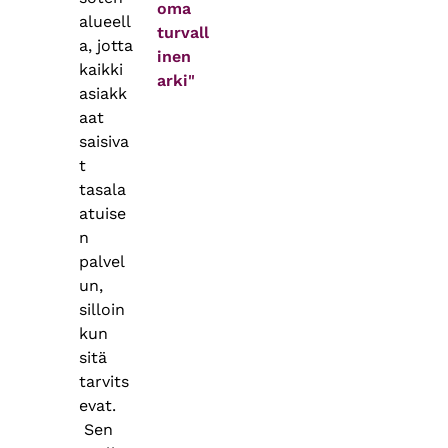
oma
alueell
turvall
a, jotta
inen
kaikki
arki"
asiakk
aat
saisiva
t
tasala
atuise
n
palvel
un,
silloin
kun
sitä
tarvits
evat.
Sen