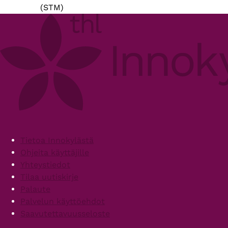
(STM)
Footer
Tietoa Innokylästä
Ohjeita käyttäjille
Yhteystiedot
Tilaa uutiskirje
Palaute
Palvelun käyttöehdot
Saavutettavuusseloste