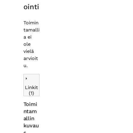
ointi
Toimin
tamalli
a ei
ole
vielä
arvioit
u.
Linkit
(1)
Toimi
ntam
allin
kuvau
s