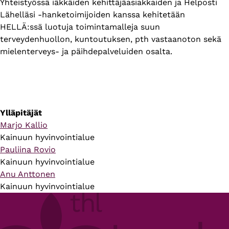
Yhteistyössä iäkkäiden kehittäjäasiakkaiden ja Helposti
Lähelläsi -hanketoimijoiden kanssa kehitetään
HELLÄ:ssä luotuja toimintamalleja suun
terveydenhuollon, kuntoutuksen, pth vastaanoton sekä
mielenterveys- ja päihdepalveluiden osalta.
Ylläpitäjät
Marjo Kallio
Kainuun hyvinvointialue
Pauliina Rovio
Kainuun hyvinvointialue
Anu Anttonen
Kainuun hyvinvointialue