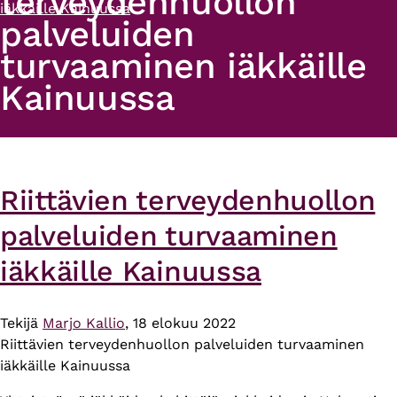
terveydenhuollon
iäkkäille Kainuussa
palveluiden
turvaaminen iäkkäille
Kainuussa
Riittävien terveydenhuollon
palveluiden turvaaminen
iäkkäille Kainuussa
Tekijä
Marjo Kallio
, 18 elokuu 2022
Riittävien terveydenhuollon palveluiden turvaaminen
iäkkäille Kainuussa