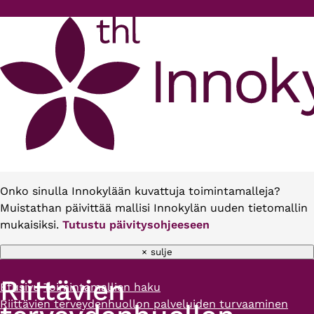
Hyppää pääsisältöön
Onko sinulla Innokylään kuvattuja toimintamalleja?
Muistathan päivittää mallisi Innokylän uuden tietomallin
mukaisiksi.
Tutustu päivitysohjeeseen
× sulje
Riittävien
Etusivu
Toimintamallien haku
Murupolku
Riittävien terveydenhuollon palveluiden turvaaminen