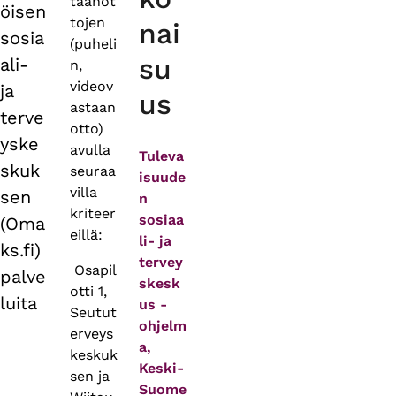
taanot
öisen
tojen
nai
sosia
(puheli
su
ali-
n,
videov
ja
us
astaan
terve
otto)
yske
avulla
Tuleva
skuk
seuraa
isuude
villa
sen
n
kriteer
sosiaa
(Oma
eillä:
li- ja
ks.fi)
tervey
Osapil
palve
skesk
otti 1,
luita
us -
Seutut
ohjelm
erveys
a,
keskuk
Keski-
sen ja
Suome