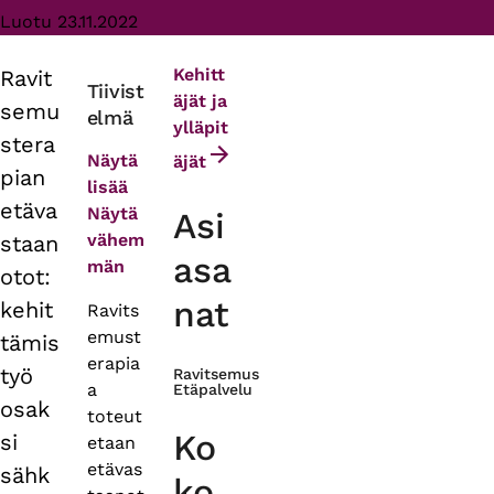
Luotu 23.11.2022
Kehitt
Ravit
Primary
Tiivist
äjät ja
semu
elmä
tabs
ylläpit
stera
Näytä
äjät
pian
lisää
etäva
Näytä
Asi
vähem
staan
asa
män
otot:
nat
kehit
Ravits
emust
tämis
erapia
työ
Ravitsemus
a
Etäpalvelu
osak
toteut
Ko
si
etaan
etävas
sähk
ko