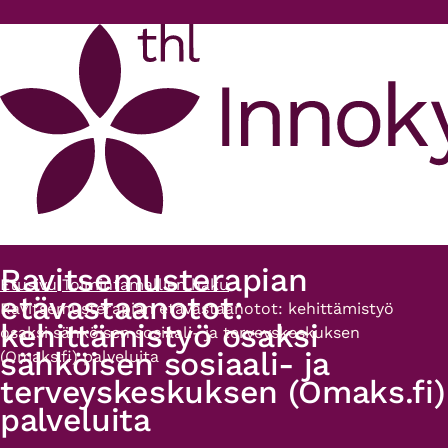
Hyppää pääsisältöön
Ravitsemusterapian
Etusivu
Toimintamallien haku
Murupolku
etävastaanotot:
Ravitsemusterapian etävastaanotot: kehittämistyö
kehittämistyö osaksi
osaksi sähköisen sosiaali- ja terveyskeskuksen
sähköisen sosiaali- ja
(Omaks.fi) palveluita
terveyskeskuksen (Omaks.fi)
palveluita