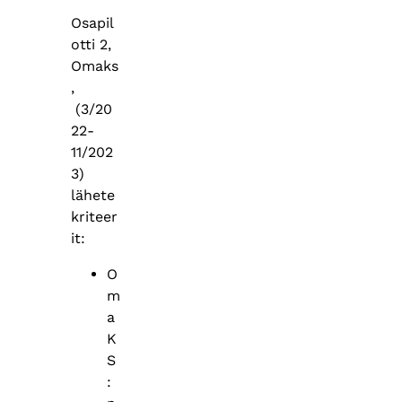
Osapil
otti 2,
Omaks
,
(3/20
22-
11/202
3)
lähete
kriteer
it:
O
m
a
K
S
: