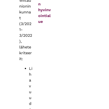
Wiitau
n
nionin
hyvinv
kunna
ointial
t
ue
(3/202
1-
3/2022
),
lähete
kriteer
it:
Li
h
a
v
u
u
d