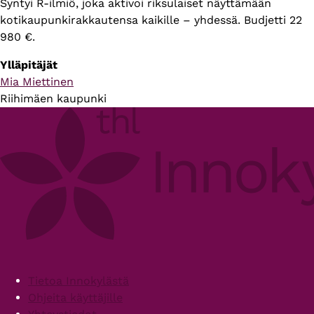
Syntyi R-ilmiö, joka aktivoi riksulaiset näyttämään
kotikaupunkirakkautensa kaikille – yhdessä. Budjetti 22
980 €.
Ylläpitäjät
Mia Miettinen
Riihimäen kaupunki
Footer
Tietoa Innokylästä
Ohjeita käyttäjille