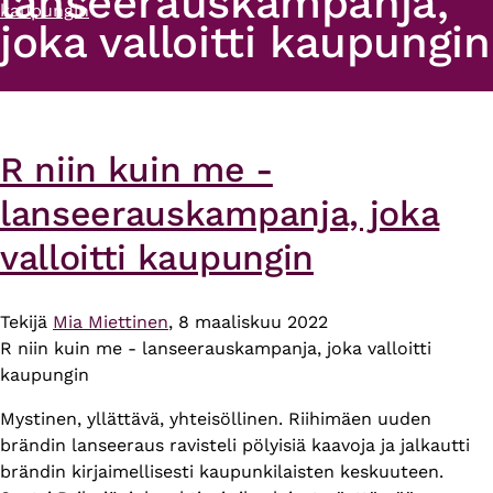
lanseerauskampanja,
kaupungin
joka valloitti kaupungin
R niin kuin me -
lanseerauskampanja, joka
valloitti kaupungin
Tekijä
Mia Miettinen
, 8 maaliskuu 2022
R niin kuin me - lanseerauskampanja, joka valloitti
kaupungin
Mystinen, yllättävä, yhteisöllinen. Riihimäen uuden
brändin lanseeraus ravisteli pölyisiä kaavoja ja jalkautti
brändin kirjaimellisesti kaupunkilaisten keskuuteen.