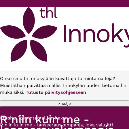
Hyppää pääsisältöön
Onko sinulla Innokylään kuvattuja toimintamalleja?
Muistathan päivittää mallisi Innokylän uuden tietomallin
mukaisiksi.
Tutustu päivitysohjeeseen
× sulje
R niin kuin me -
Etusivu
Toimintamallien haku
Murupolku
R niin kuin me - lanseerauskampanja, joka valloitti