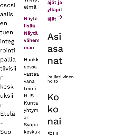
äjät ja
ososi
elmä
tabs
ylläpit
aalis
Näytä
äjät
en
lisää
tuen
Näytä
Asi
vähem
integ
asa
män
rointi
nat
pallia
Hankk
eessa
tiivisii
vastaa
n
Palliatiivinen
vana
hoito
kesk
toimi
Ko
uksii
HUS
Kunta
n
ko
yhtym
Etelä
än
nai
-
Syöpä
su
Suo
keskuk