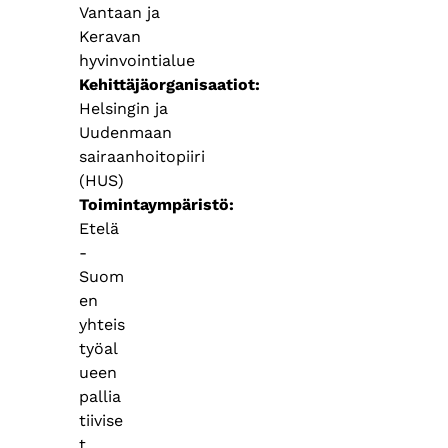
Vantaan ja
Keravan
hyvinvointialue
Kehittäjäorganisaatiot
Helsingin ja
Uudenmaan
sairaanhoitopiiri
(HUS)
Toimintaympäristö
Etelä
-
Suom
en
yhteis
työal
ueen
pallia
tiivise
t