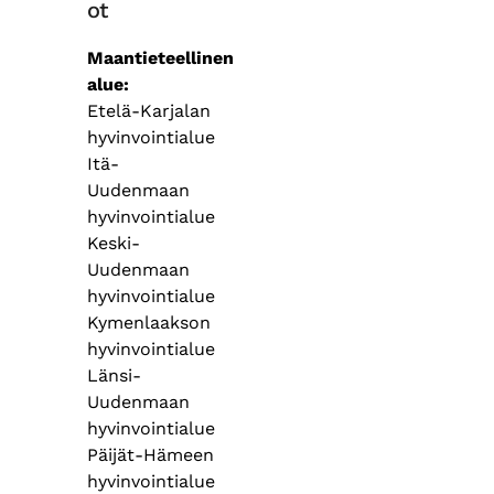
ot
Maantieteellinen
alue
Etelä-Karjalan
hyvinvointialue
Itä-
Uudenmaan
hyvinvointialue
Keski-
Uudenmaan
hyvinvointialue
Kymenlaakson
hyvinvointialue
Länsi-
Uudenmaan
hyvinvointialue
Päijät-Hämeen
hyvinvointialue