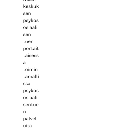
keskuk
sen
psykos
osiaali
sen
tuen
portait
taisess
a
toimin
tamalli
ssa
psykos
osiaali
sentue
n
palvel
uita