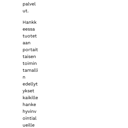
palvel
ut.
Hankk
eessa
tuotet
aan
portait
taisen
toimin
tamalli
n
edellyt
ykset
kaikille
hanke
hyvinv
ointial
ueille