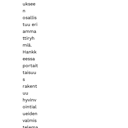
uksee
n
osallis
tuu eri
amma
ttiryh
miä.
Hankk
eessa
portait
taisuu
s
rakent
uu
hyvinv
ointial
ueiden
valmis
telema