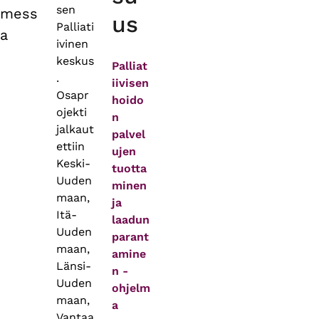
sen
mess
us
Palliati
a
ivinen
keskus
Palliat
.
iivisen
Osapr
hoido
ojekti
n
jalkaut
palvel
ettiin
ujen
Keski-
tuotta
Uuden
minen
maan,
ja
Itä-
laadun
Uuden
parant
maan,
amine
Länsi-
n -
Uuden
ohjelm
maan,
a
Vantaa