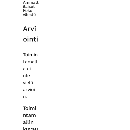
Ammatt
ilaiset
Koko
väestö
Arvi
ointi
Toimin
tamalli
a ei
ole
vielä
arvioit
u.
Toimi
ntam
allin
kuvau