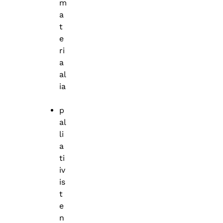
m
a
t
e
ri
a
al
ia
p
al
li
a
ti
iv
is
t
e
n