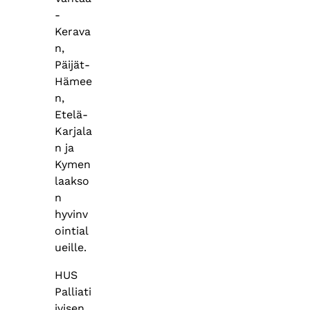
-
Kerava
n,
Päijät-
Hämee
n,
Etelä-
Karjala
n ja
Kymen
laakso
n
hyvinv
ointial
ueille.
HUS
Palliati
ivisen