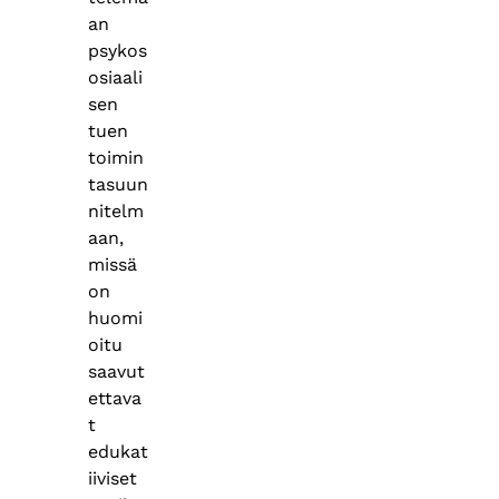
an
psykos
osiaali
sen
tuen
toimin
tasuun
nitelm
aan,
missä
on
huomi
oitu
saavut
ettava
t
edukat
iiviset