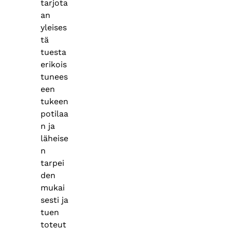
tarjota
an
yleises
tä
tuesta
erikois
tunees
een
tukeen
potilaa
n ja
läheise
n
tarpei
den
mukai
sesti ja
tuen
toteut