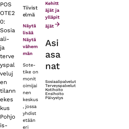
Kehitt
POS
Primary
Tiivist
äjät ja
OTE2
elmä
tabs
ylläpit
0:
Näytä
äjät
Sosia
lisää
ali-
Näytä
Asi
vähem
ja
asa
män
terve
nat
yspal
Sote-
tike on
veluj
monit
en
Sosiaalipalvelut
oimijai
Terveyspalvelut
tilann
Kotihoito
nen
Ensihoito
Päivystys
ekes
keskus
, jossa
kus
yhdist
Pohjo
etään
is-
eri