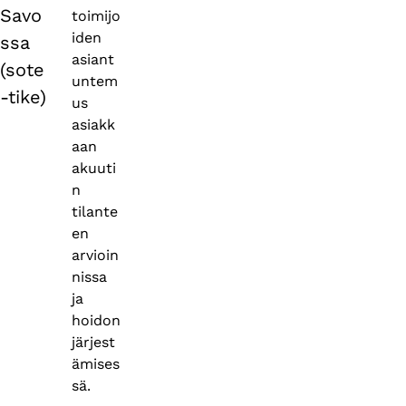
Savo
toimijo
iden
ssa
asiant
(sote
untem
-tike)
us
asiakk
aan
akuuti
n
tilante
en
arvioin
nissa
ja
hoidon
järjest
ämises
sä.