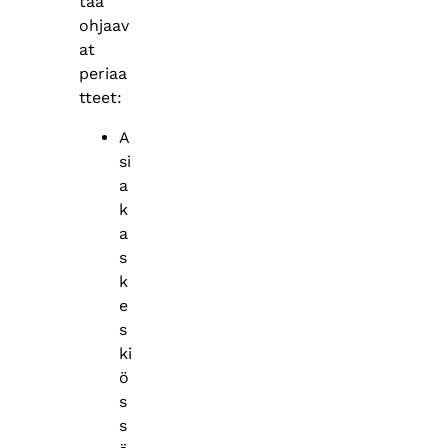
taa
ohjaav
at
periaa
tteet:
A
si
a
k
a
s
k
e
s
ki
ö
s
s