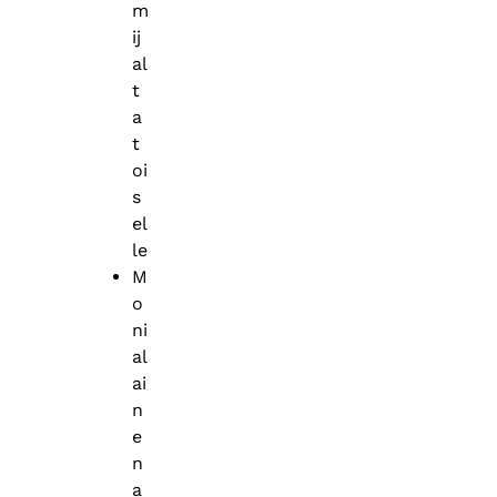
m
ij
al
t
a
t
oi
s
el
le
M
o
ni
al
ai
n
e
n
a