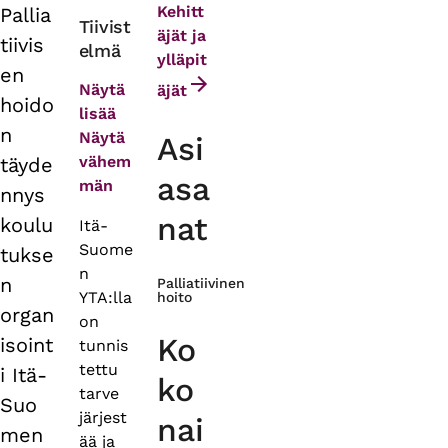
Kehitt
Pallia
Primary
Tiivist
äjät ja
tiivis
elmä
tabs
ylläpit
en
Näytä
äjät
hoido
lisää
n
Näytä
Asi
vähem
täyde
asa
män
nnys
nat
koulu
Itä-
Suome
tukse
n
n
Palliatiivinen
YTA:lla
hoito
organ
on
Ko
isoint
tunnis
tettu
i Itä-
ko
tarve
Suo
järjest
nai
men
ää ja