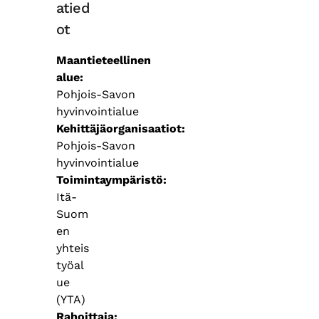
atied
ot
Maantieteellinen
alue
Pohjois-Savon
hyvinvointialue
Kehittäjäorganisaatiot
Pohjois-Savon
hyvinvointialue
Toimintaympäristö
Itä-
Suom
en
yhteis
työal
ue
(YTA)
Rahoittaja