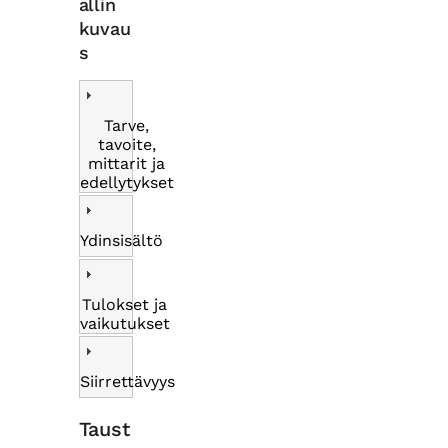
allin
kuvau
s
Tarve,
tavoite,
mittarit ja
edellytykset
Ydinsisältö
Tulokset ja
vaikutukset
Siirrettävyys
Taust