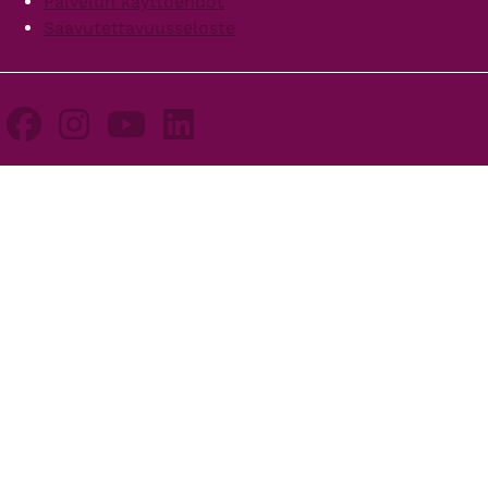
Palvelun käyttöehdot
Saavutettavuusseloste