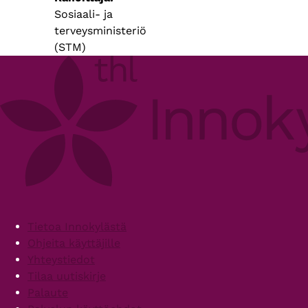
Sosiaali- ja
terveysministeriö
(STM)
Footer
Tietoa Innokylästä
Ohjeita käyttäjille
Yhteystiedot
Tilaa uutiskirje
Palaute