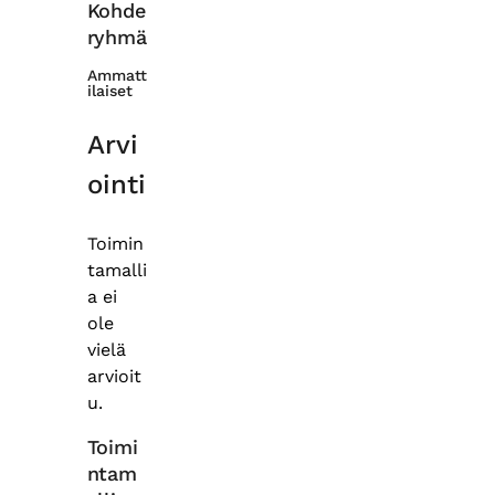
Kohde
ryhmä
Ammatt
ilaiset
Arvi
ointi
Toimin
tamalli
a ei
ole
vielä
arvioit
u.
Toimi
ntam