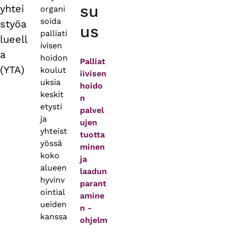
su
yhtei
organi
soida
styöa
us
palliati
lueell
ivisen
a
hoidon
Palliat
(YTA)
koulut
iivisen
uksia
hoido
keskit
n
etysti
palvel
ja
ujen
yhteist
tuotta
yössä
minen
koko
ja
alueen
laadun
hyvinv
parant
ointial
amine
ueiden
n -
kanssa
ohjelm