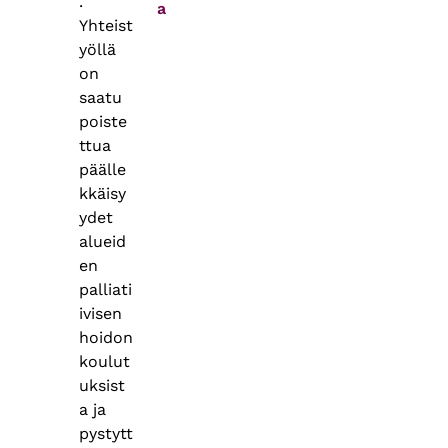
.
a
Yhteist
yöllä
on
saatu
poiste
ttua
päälle
kkäisy
ydet
alueid
en
palliati
ivisen
hoidon
koulut
uksist
a ja
pystytt